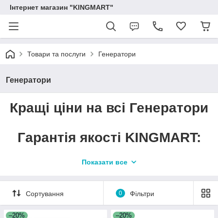
Інтернет магазин "KINGMART"
Товари та послуги
Генератори
Генератори
Кращі ціни на всі
Генератори
Гарантія якості KINGMART:
Показати все
Чесна ціна без націнок
— напряму від
постачальника.
Сортування
0
Фільтри
Індивідуальний підхід
до кожного
клієнта та уважний сервіс.
–20%
–20%