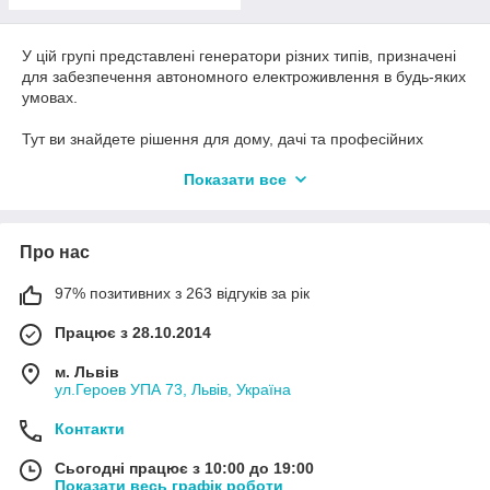
У цій групі представлені генератори різних типів, призначені
для забезпечення автономного електроживлення в будь-яких
умовах.
Тут ви знайдете рішення для дому, дачі та професійних
потреб — надійні, практичні та прості у використанні.
Показати все
Усі товари цієї категорії об’єднує функціональність і здатність
забезпечити стабільну подачу електроенергії там, де вона
необхідна.
Про нас
97% позитивних з 263 відгуків за рік
Працює з 28.10.2014
м. Львів
ул.Героев УПА 73, Львів, Україна
Контакти
Сьогодні працює з 10:00 до 19:00
Показати весь графік роботи