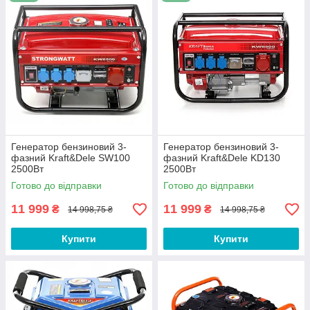
Зручна й швидка доставка
за вигідними
тарифами.
Ціну та наявність уточнюйте у нашого
менеджера.
Генератор бензиновий 3-
Генератор бензиновий 3-
фазний Kraft&Dele SW100
фазний Kraft&Dele KD130
2500Вт
2500Вт
Готово до відправки
Готово до відправки
11 999
11 999
₴
₴
14 998,75 ₴
14 998,75 ₴
Купити
Купити