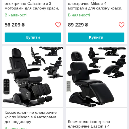
електричне Calissimo з 3
електричне Miles з 4
моторами для салону краси,
моторами для салону краси,
для педикюру Black
для педикюру
В наявності
В наявності
56 209
89 229
₴
₴
Купити
Купити
Косметологічне електричне
крісло Mason з 4 моторами
для педикюру
Косметологічне крісло
електричне Easton з 4
В наявності