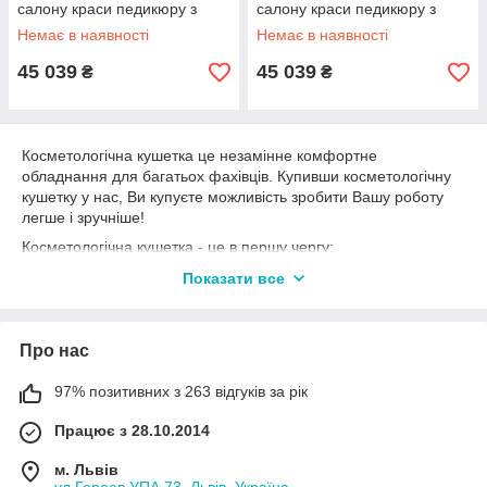
салону краси педикюру з
салону краси педикюру з
підігрівом, регулюванням, 3
підігрівом, регулюванням
Немає в наявності
Немає в наявності
приводи
чорне
45 039
45 039
₴
₴
Косметологічна кушетка це незаміннe комфортне
обладнання для багатьох фахівців. Купивши косметологічну
кушетку у нас, Ви купуєте можливість зробити Вашу роботу
легше і зручніше!
Косметологічна кушетка - це в першу чергу:
- необхідне обладнання салонів і студій;
Показати все
- зручність і простота в експлуатації;
- комфорт для Ваших клієнтів!
Купити косметологічну кушетку можна у нас на сайті,
Про нас
оформивши заявку, або зв'язатися безпосередньо з нашим
менеджером, який зможе відповісти на Ваші запитання.
97% позитивних з 263 відгуків за рік
У нас Ви зможете придбати косметологічну кушетку, яка
Працює з 28.10.2014
довго і надійно буде працювати разом з Вами!
На даний момент вибір косметологічних кушеток великий,
м. Львів