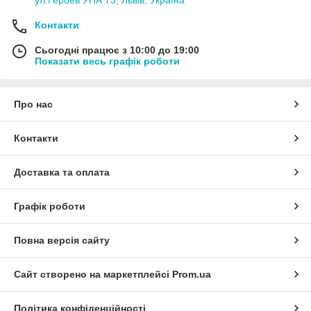
ул.Героев УПА 73, Львів, Україна
але саме у нас:
- діє постійна знижка
Контакти
- ціни від виробника
- великий асортимент
Сьогодні працює з 10:00 до 19:00
- стильний дизайн
Показати весь графік роботи
Про нас
Контакти
Доставка та оплата
Графік роботи
Повна версія сайту
Сайт створено на маркетплейсі
Prom.ua
Політика конфіденційності