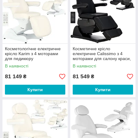
Косметологічне електричне
Косметичне крісло
крісло Karim з 4 моторами
електричне Calissimo з 4
для педикюру
моторами для салону краси,
для педикюру Black
В наявності
В наявності
81 149
81 549
₴
₴
Купити
Купити