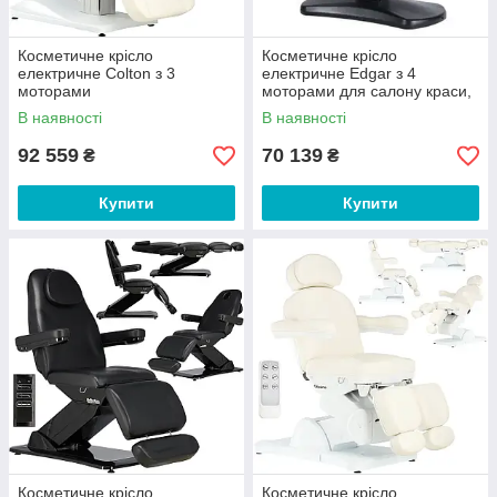
Косметичне крісло
Косметичне крісло
електричне Colton з 3
електричне Edgar з 4
моторами
моторами для салону краси,
для педикюру Black
В наявності
В наявності
92 559
70 139
₴
₴
Купити
Купити
Косметичне крісло
Косметичне крісло