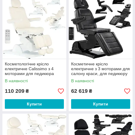
Це індивідуальний підхід до клієнта;
Це комфортна доставка по вигідним
тарифом.
Косметологічне крісло
Косметичне крісло
електричне Calissimo з 4
електричне з 3 моторами для
моторами для педикюра
салону краси, для педикюру
Black
В наявності
В наявності
110 209
62 619
₴
₴
Купити
Купити