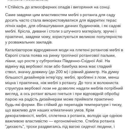
• Стійкість до атмосферних опадів і вигоряння на сонці.
Саме завдяки цим властивостям меблі з ротанга для саду
досить часто стала використовуватися для відкритих терас
літніх кафе, для облаштування дачних будиночків, і як садові
меблі. Крісла, дивани і столи з штучного матеріалу, зручні і
практичні, завдяки чому, користуються великою популярністю
у розважальних закладів.
Каталізатором відродження моди на плетені ротангові меблі в
Європі стала поява на ринку тропічної ротангової пальми,
ліани, що росте у субтропіках Південно-Східної Азії. На
відміну від вербової лози або бамбука вона має гладкий
ствол, значну довжину (до 200 м) і рівний діаметр. На думку
більшості дизайнерів інтер'єру, меблі, зроблені з лози, менш
міцна і практична, ніж меблі з ротангу. До того ж волокниста
структура вербової лози не дозволяє надати меблів потрібний
вигляд, а ось ротанг вільно гнеться і при відповідній обробці
парою на радість дизайнерам може приймати практично
будь-які форми. Він стійкий до перепадів температури і тиску,
що важливо для наших кліматичних умов. Крім
декоративності, меблі, сплетена з ротанга, володіє ще однією
важливою властивістю — ергономічністю. Стебла ротанга
"дихають", трохи раздвигаясь під вагою сидячої людини, і