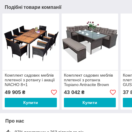
Подібні товари компанії
Комплект садових меблів
Комплект садових меблів
Комп
плетеної з ротангу і акації
плетеної з ротанга
плет
NACHO 8+1
Topiano Antracite Brown
GUS
49 905
43 042
37 
₴
₴
Купити
Купити
Про нас