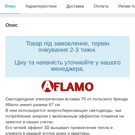
Опис
Характеристики
Доставка
Оплата
Умови п
Опис
Товар під замовлення, термін
очікування 2-3 тижні.
Ціну та наявність уточнюйте у нашого
менеджера.
Светодиодная электрическая вставка 70 от польского бренда
Aflamo имеет размер 67 см.
В нем используются энергосберегающие светодиоды, чье
потребление энергии с включенным эффектом пламени не
заметно в наших счетах.
Его четкий эффект 3D вызывает привнесение тепла и
климата в каждый уголок дома и квартиры.