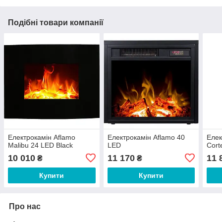
Подібні товари компанії
Електрокамін Aflamo
Електрокамін Aflamo 40
Елек
Malibu 24 LED Black
LED
Cort
10 010
11 170
11 
₴
₴
Купити
Купити
Про нас