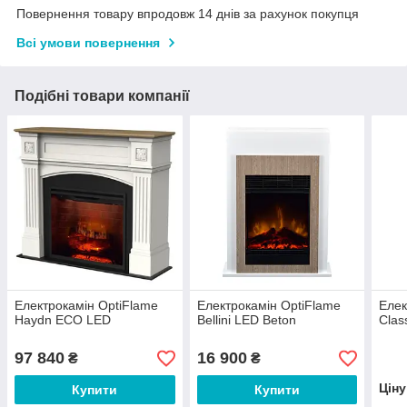
Повернення товару впродовж 14 днів за рахунок покупця
Всі умови повернення
Подібні товари компанії
Електрокамін OptiFlame
Електрокамін OptiFlame
Елек
Haydn ECO LED
Bellini LED Beton
Clas
97 840
16 900
₴
₴
Цін
Купити
Купити