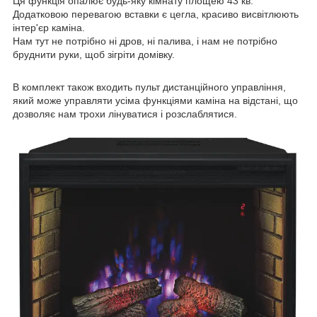
Ця функція опалює будь-яку кімнату площею 43 кв.
Додатковою перевагою вставки є цегла, красиво висвітлюють
інтер'єр каміна.
Нам тут не потрібно ні дров, ні палива, і нам не потрібно
бруднити руки, щоб зігріти домівку.
В комплект також входить пульт дистанційного управління,
який може управляти усіма функціями каміна на відстані, що
дозволяє нам трохи лінуватися і розслаблятися.