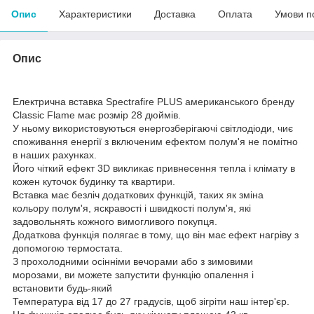
Опис
Характеристики
Доставка
Оплата
Умови п
Опис
Електрична вставка Spectrafire PLUS американського бренду
Classic Flame має розмір 28 дюймів.
У ньому використовуються енергозберігаючі світлодіоди, чиє
споживання енергії з включеним ефектом полум'я не помітно
в наших рахунках.
Його чіткий ефект 3D викликає привнесення тепла і клімату в
кожен куточок будинку та квартири.
Вставка має безліч додаткових функцій, таких як зміна
кольору полум'я, яскравості і швидкості полум'я, які
задовольнять кожного вимогливого покупця.
Додаткова функція полягає в тому, що він має ефект нагріву з
допомогою термостата.
З прохолодними осінніми вечорами або з зимовими
морозами, ви можете запустити функцію опалення і
встановити будь-який
Температура від 17 до 27 градусів, щоб зігріти наш інтер'єр.