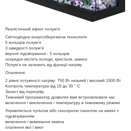
Реалістичний ефект полум'я:
Світлодіодна енергозберігаюча технологія
5 кольорів полум'я
3 швидкості полум'я
верхня підсвічування - 5 кольорів
осередок містить колоди, кристали, камені
Полум'я не залежить від функції нагріву
Опалення:
2 рівня потужності нагріву: 750 Вт низький / високий 1500 Вт
Контроль температури від 18 до 30 ° С
Захист від перегріву
Тижневий програматор дозволяє вам встановлювати час
включення і виключення і температуру в тижневому режимі
Управляється пультом або сенсорною панеллю на каміні з
підсвічуванням:
включення / вимикання каміна
опалення вкл / викл