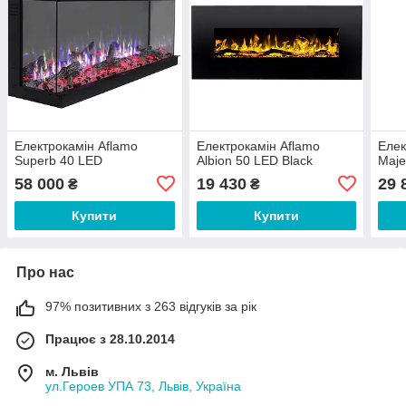
Електрокамін Aflamo
Електрокамін Aflamo
Елек
Superb 40 LED
Albion 50 LED Black
Maje
58 000
19 430
29 
₴
₴
Купити
Купити
Про нас
97% позитивних з 263 відгуків за рік
Працює з 28.10.2014
м. Львів
ул.Героев УПА 73, Львів, Україна