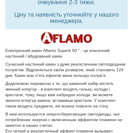
очікування 2-3 тижні.
Ціну та наявність уточнюйте у нашого
менеджера.
Електричний камін Aflamo Superb 50 " - це класичний
настінний / вбудований камін.
Сучасний настінний камін з дуже реалістичним світлодіодним
полум'ям. Відрізняється своїм розміром, який становить 124
див. Камін має п'ять ефектів зміни кольору полум'я.
Додатковою перевагою є те, що камінний набір містить
змінний інтер'єр - в комплект входять галька, колоди і
кристали, тому, якщо вам набридне колоди, ви можете
змінити інтер'єр каміна, вставивши кристали. У комплект
також входять предмети, які можна повісити на стіну.
В нем используются энергосберегающие светодиоды, чье
потребление энергии с включенным эффектом пламени не
заметно в наших счетах.
Его четкий и реалистичный эффект пламени вызывает