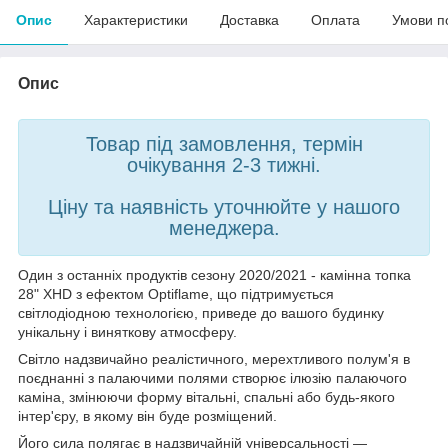
Опис
Характеристики
Доставка
Оплата
Умови п
Опис
Товар під замовлення, термін
очікування 2-3 тижні.
Ціну та наявність уточнюйте у нашого
менеджера.
Один з останніх продуктів сезону 2020/2021 - камінна топка
28" XHD з ефектом Optiflame, що підтримується
світлодіодною технологією, приведе до вашого будинку
унікальну і виняткову атмосферу.
Світло надзвичайно реалістичного, мерехтливого полум'я в
поєднанні з палаючими полями створює ілюзію палаючого
каміна, змінюючи форму вітальні, спальні або будь-якого
інтер'єру, в якому він буде розміщений.
Його сила полягає в надзвичайній універсальності —