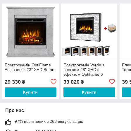
Електрокамін OptiFlame
Електрокамін Verde з
Елек
Asti внесок 23" XHD Beton
внеском 28" XHD з
Toro
ефектом Optiflame 6
кольорів
29 330
33 020
39 
₴
₴
Купити
Купити
Про нас
97% позитивних з 263 відгуків за рік