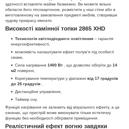
здатності вставляти майже безмежно. Ви можете вільно
обкласти його гіпсокартоном, розмістити у ніші стіни або в
виготовленому на замовлення предметі меблів, створивши
чудову прикрасу кімнати.
Високості камінної топки 2865 XHD
Технологія світлодіодного освітлення
– гарантія
енергоефективності,
можливість налаштувати ефект полум'я під особисті
смаки,
Сила нагрівання
1400 Вт
, що дозволяє обігріти до
14
м2
поверхні,
Коригування температури у діапазоні
від 17 градусів
до 26 градусів
,
Дистанційне управління,
Таймер сну.
Функція нагрівання не залежить від візуального ефекту, а це
означає, що пристрій може виконувати тільки естетичну
функцію без необхідності обігрівати приміщення.
Реалістичний ефект вогню завдяки