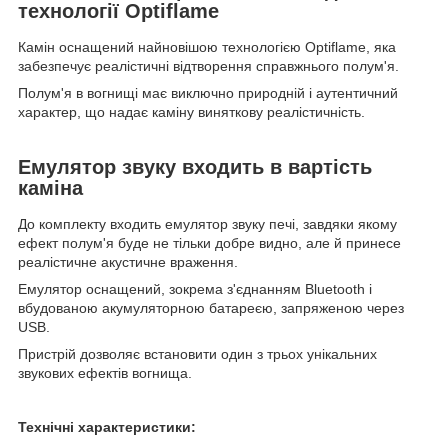
технології Optiflame
Камін оснащений найновішою технологією Optiflame, яка
забезпечує реалістичні відтворення справжнього полум'я.
Полум'я в вогнищі має виключно природній і аутентичний
характер, що надає каміну виняткову реалістичність.
Емулятор звуку входить в вартість
каміна
До комплекту входить емулятор звуку печі, завдяки якому
ефект полум'я буде не тільки добре видно, але й принесе
реалістичне акустичне враження.
Емулятор оснащений, зокрема з'єднанням Bluetooth і
вбудованою акумуляторною батареєю, запряженою через
USB.
Пристрій дозволяє встановити один з трьох унікальних
звукових ефектів вогнища.
Технічні характеристики: