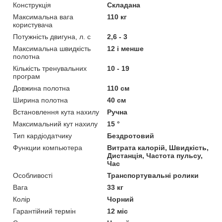
Конструкція
Складана
Максимальна вага
110 кг
користувача
Потужність двигуна, л. с
2,6 - 3
Максимальна швидкість
12 і менше
полотна
Кількість тренувальних
10 - 19
програм
Довжина полотна
110 см
Ширина полотна
40 см
Встановлення кута нахилу
Ручна
Максимальний кут нахилу
15 °
Тип кардіодатчику
Бездротовий
Функции компьютера
Витрата калорій, Швидкість,
Дистанція, Частота пульсу,
Час
Особливості
Транспортувальні ролики
Вага
33 кг
Колір
Чорний
Гарантійний термін
12 міс