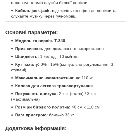
подовжує термін служби бігової доріжки
Кабель jack-jack:
підключіть телефон до доріжки та
слухайте музику через гучномовці
Основні параметри:
Модель та версія:
T-340
Призначення:
для домашнього використання
Швидкість:
1 км/год - 10 км/год
Кут нахилу:
0% - 15% (мануальне регулювання, 3
ступені)
Максимальне навантаження:
до 110 кг
Колеса для легкого транспортування
Потужність двигуна:
2 к.с. (стала) / 3 к.с.
(максимальна)
Розміри бігового полотна:
40 см x 110 см
Вага пристрою:
близько 33 кг
Додаткова інформація: