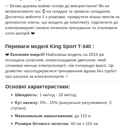
✅ Бігова доріжка майже готова до використання! Ви не
витрачатимете час ⌚ на складне та тривале складання.
Достатньо вийняти її з упаковки, прикрутити кілька гвинтів за
допомогою ключа, що входить до комплекту, підключити до
електромережі і можна починати тренування та спалювати
сотні калорій ❤️
Переваги моделі King Sport T-340 :
❤️
Економія енергії!
Найновіша модель на 2024 рік
оснащена сучасним, енергоощадним двигуном, який
споживає менше електроенергії, ніж попередні версії. Це
дозволяє насолоджуватися тренуванням вдома без турбот
про рахунки за електроенергію ⚡
Основні характеристики:
Швидкість:
1 км/год - 10 км/год
Кут нахилу:
0% - 15% (мануальне регулювання, 3
ступені)
Максимальне навантаження:
до 110 кг
Розміри бігового полотна:
40 см x 110 см