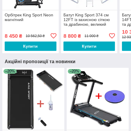
Орбітрек King Sport Neon
Батут King Sport 374 см
Бату
магнітний
12FT із захисною сіткою
14FT
та драбиною, великий
та д
садовий батут до 150 кг
садо
10 
8 450
8 800
₴
₴
10 562,50 ₴
11 000 ₴
12 93
Купити
Купити
Акційні пропозиції та новинки
–20%
–20%