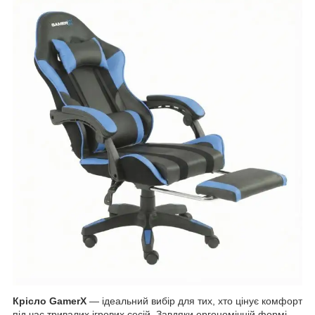
Крісло GamerX
— ідеальний вибір для тих, хто цінує комфорт
під час тривалих ігрових сесій. Завдяки ергономічній формі,