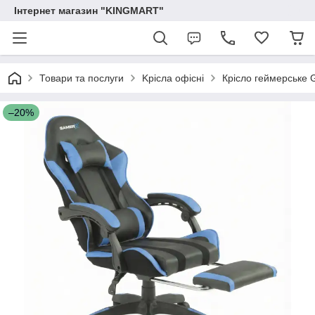
Інтернет магазин "KINGMART"
Товари та послуги
Kрісла oфісні
Крісло геймерське 
–20%