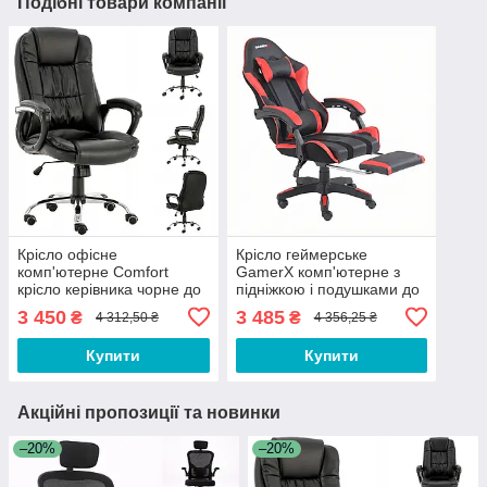
Подібні товари компанії
Крісло офісне
Крісло геймерське
комп'ютерне Comfort
GamerX комп'ютерне з
крісло керівника чорне до
підніжкою і подушками до
120кг
120кг чорно-червоне
3 450
3 485
₴
₴
4 312,50 ₴
4 356,25 ₴
Купити
Купити
Акційні пропозиції та новинки
–20%
–20%