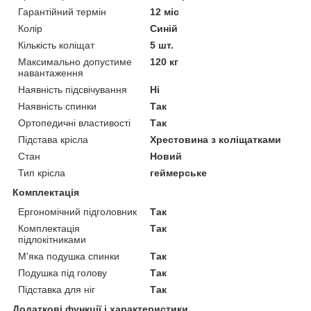
Гарантійний термін
12 міс
Колір
Синій
Кількість коліщат
5 шт.
Максимально допустиме
120 кг
навантаження
Наявність підсвічування
Ні
Наявність спинки
Так
Ортопедичні властивості
Так
Підстава крісла
Хрестовина з коліщатками
Стан
Новий
Тип крісла
геймерське
Комплектація
Ергономічний підголовник
Так
Комплектація
Так
підлокітниками
М'яка подушка спинки
Так
Подушка під голову
Так
Підставка для ніг
Так
Додаткові функції і характеристики