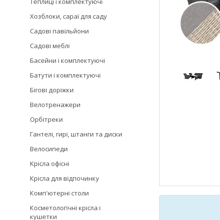
Теплиці і комплектуючі
Хозблоки, сараї для саду
Садові павільйони
Садові меблі
Басейни і комплектуючі
Батути і комплектуючі
Бігові доріжки
Велотренажери
Орбітреки
Гантелі, гирі, штанги та диски
Велосипеди
Kрісла oфісні
Крісла для відпочинку
Комп'ютерні столи
Косметологічні крісла і
кушетки