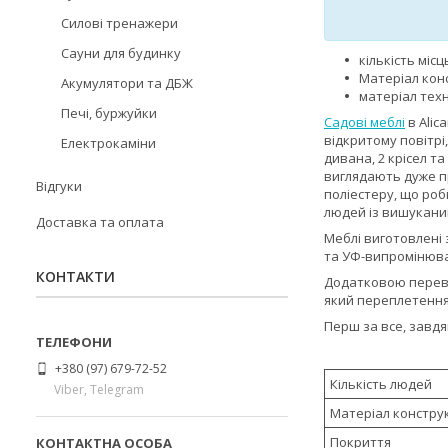
Силові тренажери
Сауни для будинку
кількість міс
Матеріал конс
Акумулятори та ДБЖ
матеріал тех
Печі, буржуйки
Садові меблі
в Alic
відкритому повітрі
Електрокаміни
дивана, 2 крісел т
виглядають дуже пр
Відгуки
поліестеру, що роби
людей із вишуканим
Доставка та оплата
Меблі виготовлені
та УФ-випромінюва
КОНТАКТИ
Додатковою переваг
який переплетенням
Перш за все, завдяк
+380 (97) 679-72-52
Кількість людей
Viber, Telegram
Матеріал конструк
Покриття