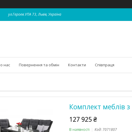
ул.Героев УПА 73, Львів, Україна
о нас
Повернення та обмін
Контакти
Співпраця
Комплект меблів з 
127 925 ₴
В наявності
Код:
7071807