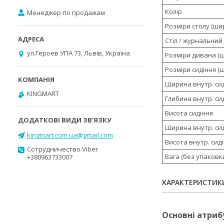
Колір
Менеджер по продажам
Розміри столу (шир.
Стіл / журнальний
ул.Героев УПА 73, Львів, Україна
Розміри дивана (ши
Розміри сидіння (ши
Ширина внутр. си
KINGMART
Глибина внутр. си
Висота сидіння
Ширина внутр. си
kingmart.com.ua@gmail.com
Висота внутр. сид
Сотрудничество Viber
Вага (без упаковк
+380963733007
ХАРАКТЕРИСТИК
Основні атриб