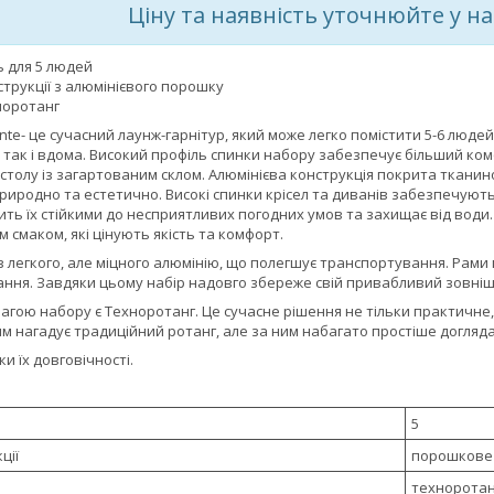
Ціну та наявність уточнюйте у 
ць для 5 людей
трукції з алюмінієвого порошку
норотанг
ante- це сучасний лаунж-гарнітур, який може легко помістити 5-6 людей.
, так і вдома. Високий профіль спинки набору забезпечує більший ко
а столу із загартованим склом. Алюмінієва конструкція покрита ткан
иродно та естетично. Високі спинки крісел та диванів забезпечують
ть їх стійкими до несприятливих погодних умов та захищає від води. Їх
 смаком, які цінують якість та комфорт.
 з легкого, але міцного алюмінію, що полегшує транспортування. Ра
ння. Завдяки цьому набір надовго збереже свій привабливий зовнішн
ою набору є Техноротанг. Це сучасне рішення не тільки практичне, 
 нагадує традиційний ротанг, але за ним набагато простіше доглядат
и їх довговічності.
5
ції
порошкове
техноротан