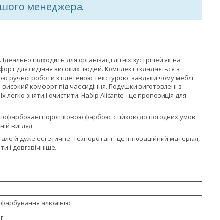
нашого менеджера.
 Ідеально підходить для організації літніх зустрічей як на
мфорт для сидіння високих людей. Комплект складається з
иною ручної роботи з плетеною текстурою, завдяки чому меблі
 високий комфорт під час сидіння. Подушки виготовлені з
 легко зняти і очистити. Набір Alicante - це пропозиція для
ми пофарбовані порошковою фарбою, стійкою до погодних умов
ій вигляд.
але й дуже естетичне. Техноротанг- це інноваційний матеріал,
и і довговічніше.
 фарбування алюмінію
г