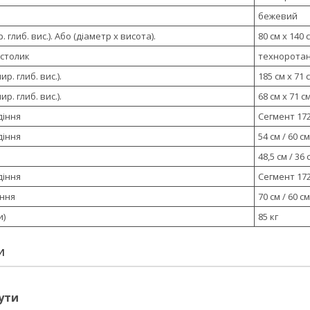
бежевий
 глиб. вис.). Або (діаметр х висота).
80 см х 140 
 столик
техноротанг
р. глиб. вис.).
185 см х 71 
р. глиб. вис.).
68 см х 71 с
діння
Сегмент 172
діння
54 см / 60 
48,5 см / 3
діння
Сегмент 172
іння
70 см / 60 
и)
85 кг
И
ути