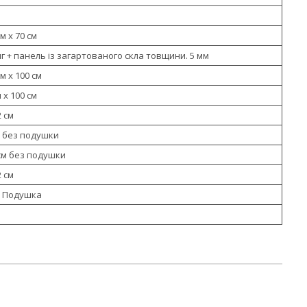
см х 70 см
 + панель із загартованого скла товщини. 5 мм
см х 100 см
м х 100 см
 см
см без подушки
6 см без подушки
 см
см Подушка