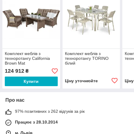
Комплект меблів з
Комплект меблів з
Комп
техноротангу California
техноротангу TORINO
техн
Brown Mat
білий
124 912
₴
Ціну уточнюйте
Цін
Купити
Про нас
97% позитивних з 262 відгуків за рік
Працює з 28.10.2014
м. Львів