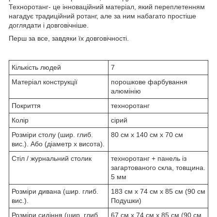
Техноротанг- це інноваційний матеріал, який переплетенням
нагадує традиційний ротанг, але за ним набагато простіше
доглядати і довговічніше.
Перш за все, завдяки їх довговічності.
Кількість людей
7
Матеріал конструкції
порошкове фарбування
алюмінію
Покриття
техноротанг
Колір
сірий
Розміри столу (шир. глиб.
80 см х 140 см х 70 см
вис.). Або (діаметр х висота).
Стіл / журнальний столик
техноротанг + панель із
загартованого скла, товщина.
5 мм
Розміри дивана (шир. глиб.
183 см х 74 см х 85 см (90 см
вис.).
Подушки)
Розміри сидіння (шир. глиб.
67 см х 74 см х 85 см (90 см