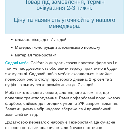
Товар під замовлення, термін
очікування 2-3 тижні.
Ціну та наявність уточнюйте у нашого
менеджера.
кількість місць для 7 людей
Матеріал конструкції з алюмінієвого порошку
матеріал техноротанг
Садові меблі
California дивують своєю простою формою і в
той же час дозволяють обставити терасу практично в будь-
якому стилі. Садовий набір меблів складається із майже
повнорозмірного столу, просторого дивана, 2 крісел та 2
пуфів - в ньому легко розміститься до 7 людей.
Меблі виготовлені з легкого, але міцного алюмінію, що
полегшує транспортування. Рами пофарбовані порошковою
фарбою, стійкою до погодних умов та УФ-випромінювання.
Завдяки цьому набір надовго збереже свій привабливий
зовнішній вигляд.
Додатковою перевагою набору є Техноротанг. Це сучасне
рішення не тільки практичне, але й дуже естетичне.