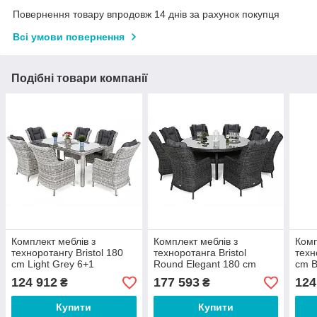
Повернення товару впродовж 14 днів за рахунок покупця
Всі умови повернення
Подібні товари компанії
Комплект меблів з
Комплект меблів з
Комп
техноротангу Bristol 180
техноротанга Bristol
техн
cm Light Grey 6+1
Round Elegant 180 cm
cm B
Grey 8+1
124 912
177 593
124
₴
₴
Купити
Купити