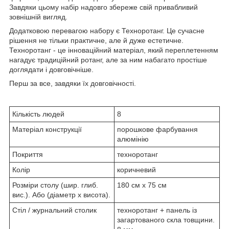
Завдяки цьому набір надовго збереже свій привабливий
зовнішній вигляд.
Додатковою перевагою набору є Техноротанг. Це сучасне
рішення не тільки практичне, але й дуже естетичне.
Техноротанг - це інноваційний матеріал, який переплетенням
нагадує традиційний ротанг, але за ним набагато простіше
доглядати і довговічніше.
Перш за все, завдяки їх довговічності.
Кількість людей
8
Матеріал конструкції
порошкове фарбування
алюмінію
Покриття
техноротанг
Колір
коричневий
Розміри столу (шир. глиб.
180 см х 75 см
вис.). Або (діаметр х висота).
Стіл / журнальний столик
техноротанг + панель із
загартованого скла товщини.