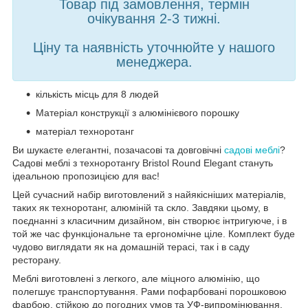
Товар під замовлення, термін
очікування 2-3 тижні.
Ціну та наявність уточнюйте у нашого
менеджера.
кількість місць для 8 людей
Матеріал конструкції з алюмінієвого порошку
матеріал техноротанг
Ви шукаєте елегантні, позачасові та довговічні
садові меблі
?
Садові меблі з техноротангу Bristol Round Elegant стануть
ідеальною пропозицією для вас!
Цей сучасний набір виготовлений з найякісніших матеріалів,
таких як техноротанг, алюміній та скло. Завдяки цьому, в
поєднанні з класичним дизайном, він створює інтригуюче, і в
той же час функціональне та ергономічне ціле. Комплект буде
чудово виглядати як на домашній терасі, так і в саду
ресторану.
Меблі виготовлені з легкого, але міцного алюмінію, що
полегшує транспортування. Рами пофарбовані порошковою
фарбою, стійкою до погодних умов та УФ-випромінювання.