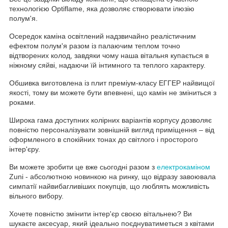
технологією Optiflame, яка дозволяє створювати ілюзію
полум'я.
Осередок каміна освітлений надзвичайно реалістичним
ефектом полум'я разом із палаючим теплом точно
відтворених колод, завдяки чому наша вітальня купається в
ніжному сяйві, надаючи їй інтимного та теплого характеру.
Обшивка виготовлена із плит преміум-класу ЕГГЕР найвищої
якості, тому ви можете бути впевнені, що камін не зміниться з
роками.
Широка гама доступних колірних варіантів корпусу дозволяє
повністю персоналізувати зовнішній вигляд приміщення – від
оформленого в спокійних тонах до світлого і просторого
інтер'єру.
Ви можете зробити це вже сьогодні разом з
електрокаміном
Zuni - абсолютною новинкою на ринку, що відразу завоювала
симпатії найвибагливіших покупців, що люблять можливість
вільного вибору.
Хочете повністю змінити інтер'єр своєю вітальнею? Ви
шукаєте аксесуар, який ідеально поєднуватиметься з квітами