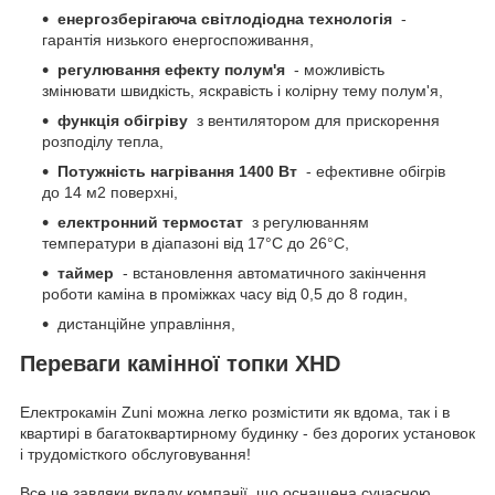
енергозберігаюча світлодіодна технологія
-
гарантія низького енергоспоживання,
регулювання ефекту полум'я
- можливість
змінювати швидкість, яскравість і колірну тему полум'я,
функція обігріву
з вентилятором для прискорення
розподілу тепла,
Потужність нагрівання 1400 Вт
- ефективне обігрів
до 14 м2 поверхні,
електронний термостат
з регулюванням
температури в діапазоні від 17°С до 26°С,
таймер
- встановлення автоматичного закінчення
роботи каміна в проміжках часу від 0,5 до 8 годин,
дистанційне управління,
Переваги камінної топки XHD
Електрокамін Zuni можна легко розмістити як вдома, так і в
квартирі в багатоквартирному будинку - без дорогих установок
і трудомісткого обслуговування!
Все це завдяки вкладу компанії, що оснащена сучасною