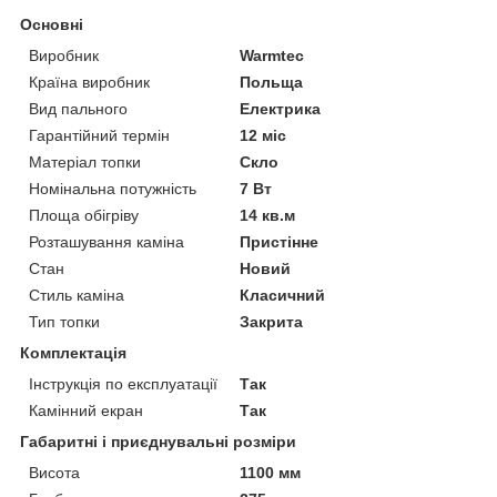
Основні
Виробник
Warmtec
Країна виробник
Польща
Вид пального
Електрика
Гарантійний термін
12 міс
Матеріал топки
Скло
Номінальна потужність
7 Вт
Площа обігріву
14 кв.м
Розташування каміна
Пристінне
Стан
Новий
Стиль каміна
Класичний
Тип топки
Закрита
Комплектація
Інструкція по експлуатації
Так
Камінний екран
Так
Габаритні і приєднувальні розміри
Висота
1100 мм