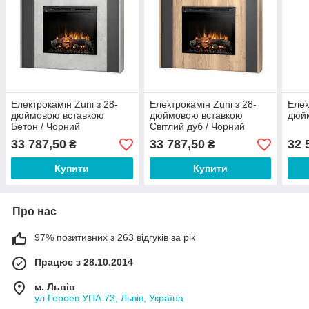
Електрокамін Zuni з 28-
Електрокамін Zuni з 28-
Елек
дюймовою вставкою
дюймовою вставкою
дюйм
Бетон / Чорний
Світлий дуб / Чорний
33 787,50
33 787,50
32 
₴
₴
Купити
Купити
Про нас
97% позитивних з 263 відгуків за рік
Працює з 28.10.2014
м. Львів
ул.Героев УПА 73, Львів, Україна