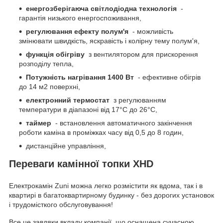
енергозберігаюча світлодіодна технологія
-
гарантія низького енергоспоживання,
регулювання ефекту полум'я
- можливість
змінювати швидкість, яскравість і колірну тему полум'я,
функція обігріву
з вентилятором для прискорення
розподілу тепла,
Потужність нагрівання 1400 Вт
- ефективне обігрів
до 14 м2 поверхні,
електронний термостат
з регулюванням
температури в діапазоні від 17°С до 26°С,
таймер
- встановлення автоматичного закінчення
роботи каміна в проміжках часу від 0,5 до 8 годин,
дистанційне управління,
Переваги камінної топки XHD
Електрокамін Zuni можна легко розмістити як вдома, так і в
квартирі в багатоквартирному будинку - без дорогих установок
і трудомісткого обслуговування!
Все це завдяки вкладу компанії, що оснащена сучасною