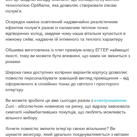
технологією Optiflame, яка дозволяє створювати ілюзію
полум'я.
Осередок каміна освітлений надзвичайно реалістичним
ефектом полум'я разом із палаючим теплом точно
відтворених колод, завдяки чому наша вітальня купається в
ніжному сяйві, надаючи їй інтимного та теплого характеру.
Обшивка виготовлена із плит преміум-класу ЕГГЕР найвищої
якості, тому ви можете бути впевнені, що камін не зміниться з
роками.
Широка гама доступних колірних варіантів корпусу дозволяє
повністю персоналізувати зовнішній вигляд приміщення – від
оформленого в спокійних тонах до світлого і просторого
інтер'єру.
Ви можете зробити це вже сьогодні разом з
електрокаміном
Zuni - абсолютною новинкою на ринку, що відразу завоювала
симпатії найвибагливіших покупців, що люблять можливість
вільного вибору.
Хочете повністю змінити інтер'єр своєю вітальнею? Ви
шукаєте аксесуар, який ідеально поєднуватиметься з квітами