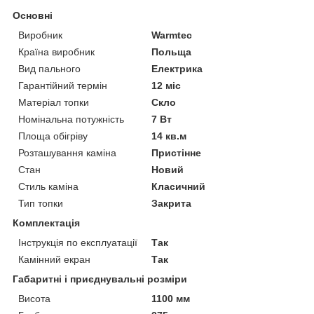
Основні
Виробник
Warmtec
Країна виробник
Польща
Вид пального
Електрика
Гарантійний термін
12 міс
Матеріал топки
Скло
Номінальна потужність
7 Вт
Площа обігріву
14 кв.м
Розташування каміна
Пристінне
Стан
Новий
Стиль каміна
Класичний
Тип топки
Закрита
Комплектація
Інструкція по експлуатації
Так
Камінний екран
Так
Габаритні і приєднувальні розміри
Висота
1100 мм