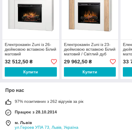
Електрокамін Zuni із 26-
Електрокамін Zuni із 23-
Елек
дюймовою вставкою Білий
дюймовою вставкою Білий
дюйм
матовий
матовий / Світлий дуб
мат
32 512,50
29 962,50
33 
₴
₴
Купити
Купити
Про нас
97% позитивних з 262 відгуків за рік
Працює з 28.10.2014
м. Львів
ул.Героев УПА 73, Львів, Україна