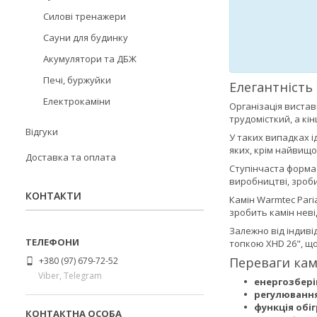
Силові тренажери
Сауни для будинку
Акумулятори та ДБЖ
Печі, буржуйки
Елегантність
Електрокаміни
Організація вистав
трудомісткий, а кі
Відгуки
У таких випадках 
яких, крім найвищ
Доставка та оплата
Ступінчаста форма 
виробництві, зроби
КОНТАКТИ
Камін Warmtec Pari
зробить камін нев
Залежно від індив
топкою XHD 26", що
Переваги кам
+380 (97) 679-72-52
Viber, Telegram
енергозбері
регулювання
функція обіг