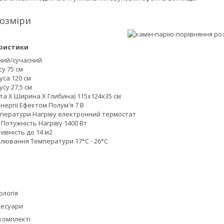
озміри
еристики
ний/сучасний
у 75 см
са 120 см
су 27,5 см
та Х Ширина Х Глибина) 115x124x35 см
ергії Ефектом Полум'я 7 В
ператури Нагріву електронний термостат
Потужність Нагріву 1400 Вт
ивність до 14 м2
улювання Температури 17°С - 26°С
ологія
сесуари
 комплекті