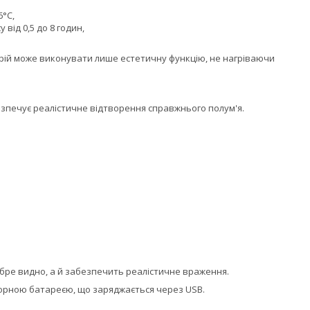
6°С,
від 0,5 до 8 годин,
стрій може виконувати лише естетичну функцію, не нагріваючи
езпечує реалістичне відтворення справжнього полум'я.
обре видно, а й забезпечить реалістичне враження.
торною батареєю, що заряджається через USB.