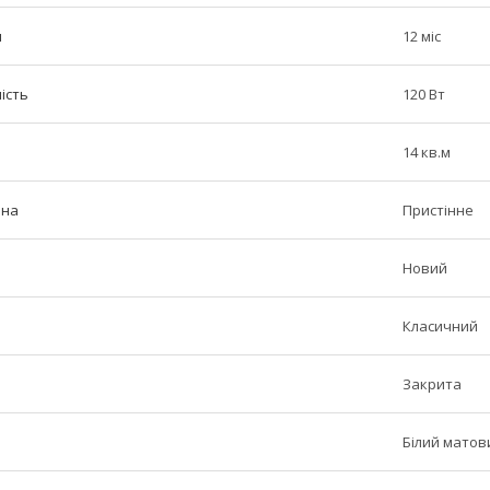
н
12 міс
ість
120 Вт
14 кв.м
іна
Пристінне
Новий
Класичний
Закрита
Білий матов