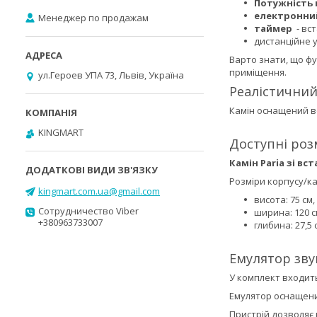
Потужність 
електронни
Менеджер по продажам
таймер
- вст
дистанційне 
Варто знати, що фу
приміщення.
ул.Героев УПА 73, Львів, Україна
Реалістичний
Камін оснащений в
KINGMART
Доступні роз
Камін Paria зі вс
Розміри корпусу/ка
kingmart.com.ua@gmail.com
висота: 75 см,
Сотрудничество Viber
ширина: 120 с
+380963733007
глибина: 27,5 
Емулятор зву
У комплект входить
Емулятор оснащени
Пристрій дозволяє 