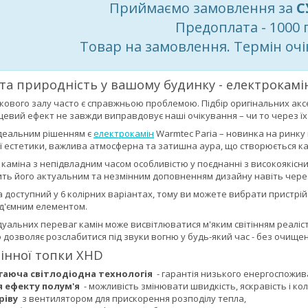
Приймаємо замовлення за
С
Предоплата - 1000 
Товар на замовлення. Термін очі
 та природність у вашому будинку - електрокамі
кового залу часто є справжньою проблемою. Підбір оригінальних аксес
нцевий ефект не завжди виправдовує наші очікування – чи то через ї
ідеальним рішенням є
електрокамін
Warmtec Paria – новинка на ринку 
ої естетики, важлива атмосферна та затишна аура, що створюється к
каміна з непідвладним часом особливістю у поєднанні з високоякісн
ть його актуальним та незмінним доповненням дизайну навіть через 
a доступний у 6 колірних варіантах, тому ви можете вибрати пристрі
ід'ємним елементом.
ідуальних переваг камін може висвітлюватися м'яким світінням реал
 дозволяє розслабитися під звуки вогню у будь-який час - без очищен
інної топки XHD
гаюча світлодіодна технологія
- гарантія низького енергоспожив
 ефекту полум'я
- можливість змінювати швидкість, яскравість і кол
ріву
з вентилятором для прискорення розподілу тепла,