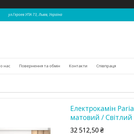
ул.Героев УПА 73, Львів, Україна
о нас
Повернення та обмін
Контакти
Співпраця
Електрокамін Pari
матовий / Світлий
32 512,50 ₴