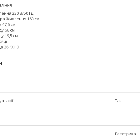
вління
ення 230 В/50 Гц
а Живлення 163 см
 47,6 см
у 66 см
у 19,5 см
сяці
а 26 "XHD
И
уатації
Так
Електрика