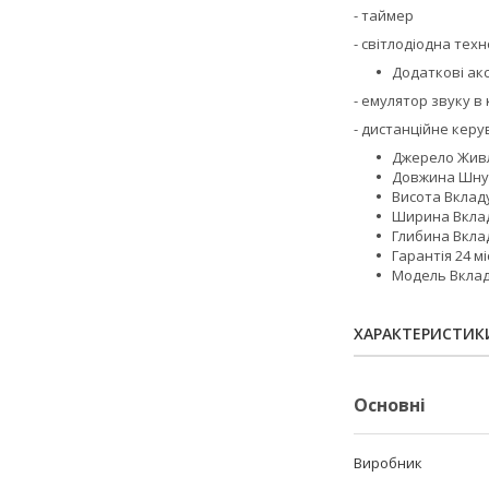
- таймер
- світлодіодна техн
Додаткові ак
- емулятор звуку в
- дистанційне кер
Джерело Живле
Довжина Шнур
Висота Вкладу
Ширина Вклад
Глибина Вклад
Гарантія 24 мі
Модель Вклад
ХАРАКТЕРИСТИК
Основні
Виробник