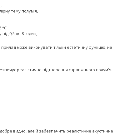
,
лірну тему полум'я,
 °C,
ід 0,5 до 8 годин,
що прилад може виконувати тільки естетичну функцію, не
безпечує реалістичне відтворення справжнього полум'я.
и добре видно, але й забезпечить реалістичне акустичне