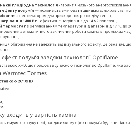
а світлодіодна технологія
- гарантія низького енергоспоживання
 ефекту полум'я
— можливість змінювати швидкість, яскравість і ко
грівання
з вентилятором для прискорення розподілу тепла,
нагрівання 1400 Вт
- ефективне нагрівання до 14 м2 поверхні,
й термостат
з регулюванням температури в діапазоні від 17 °C до 26
ановлення автоматичного закінчення роботи каміна в проміжках часу в
керування,
нкція обігрівання не залежить від візуального ефекту. Це означає, 
ення.
 ефект полум'я завдяки технології Optiflame
вставкою XHD, що працює за сучасною технологією Optiflame, яка за
а Warmtec Tormes
вставкою 26" XHD
міну:
м,
см.
ку входить у вартість каміна
ть емулятор звуку печі, завдяки якому ефект полум'я буде не тільк