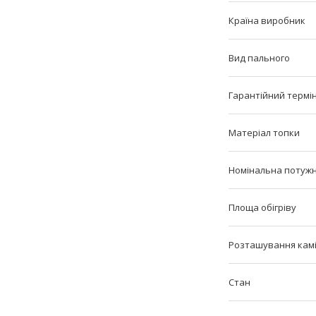
Країна виробник
Вид пального
Гарантійний термі
Матеріал топки
Номінальна потужн
Площа обігріву
Розташування кам
Стан