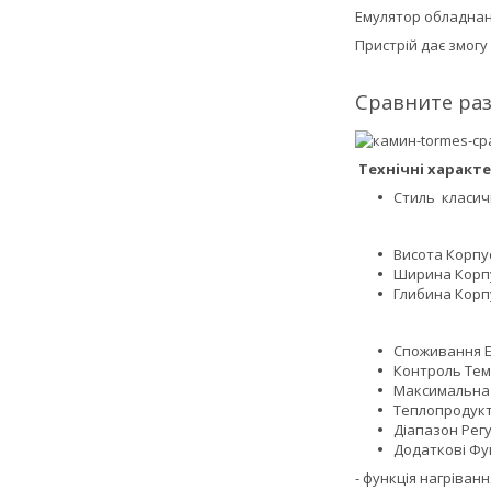
Емулятор обладнан
Пристрій дає змогу
Сравните ра
Технічні характ
Стиль класич
Висота Корпус
Ширина Корпу
Глибина Корпу
Споживання Ен
Контроль Тем
Максимальна 
Теплопродукт
Діапазон Рег
Додаткові Фун
- функція нагріванн