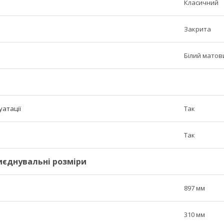
Класичний
Закрита
Білий матов
уатації
Так
Так
риєднувальні розміри
897 мм
310 мм