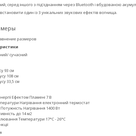
ий, серед іншого з під'єднанням через Bluetooth і вбудованою акум
 встановити один із 3 унікальних звукових ефектів вогнища.
змеры
еристики
ний/ сучасний
у 93 см
су 108 см
су 33,5 см
ергії Ефектом Пламені 7 В
ператури Нагрівання електронний термостат
Потужність Нагрівання 1400 Вт
ивність до 14 м2
улювання Температури 17°С - 26°С
кції
я