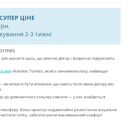
СУПЕР ЦІНЕ
грн.
кування 2-3 тижні
Tormes
 але шукаєте щось, що увінчає декор, і водночас підкреслить
окамін
Warmtec Tormes, який є синонімом класу, найвищої
 ви можете бути впевнені, що навіть після зміни декору він
.
 до до домінантного кольору кімнати — у нас знайдеться
 атмосферу. Вона гарантує надзвичайно реалістичне візуальне
о чистити топку, забезпечуючи максимальний комфорт