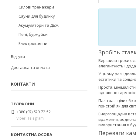
Силові тренажери
Сауни для будинку
Акумулятори та ДБЖ
Печі, буржуйки
Електрокаміни
Зробіть став
Відгуки
Вирішили трохи осв
елегантність і дод
Доставка та оплата
У цьому разі ідеа
естетики та солідн
КОНТАКТИ
Проста, мінімаліст
однаково гармонію
Палітра з цілих 6 
пристрій як для світ
+380 (97) 679-72-52
Енергоощадна вста
Viber, Telegram
враження, водноча
використання в буд
Переваги кам