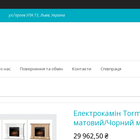
ул.Героев УПА 73, Львів, Україна
о нас
Повернення та обмін
Контакти
Співпраця
Електрокамін Tor
матовий/Чорний 
29 962,50 ₴