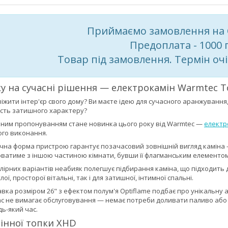
Приймаємо замовлення на
Предоплата - 1000 
Товар під замовлення. Термін очі
ку на сучасні рішення — електрокамін Warmtec 
іжити інтер'єр свого дому? Ви маєте ідею для сучасного аранжування,
асть затишного характеру?
льним пропонуванням стане новинка цього року від Warmtec —
електр
ого виконання.
ична форма пристрою гарантує позачасовий зовнішній вигляд каміна —
ватиме з іншою частиною кімнати, бувши її флагманським елементом
колірних варіантів неабияк полегшує підбирання каміна, що підходить
лої, просторої вітальні, так і для затишної, інтимної спальні.
вка розміром 26" з ефектом полум'я Optiflame подбає про унікальну
с не вимагає обслуговування — немає потреби доливати паливо аб
ь-який час.
інної топки XHD