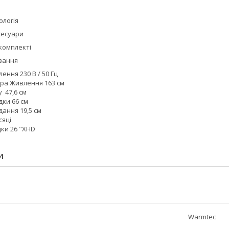
ологія
сесуари
 комплекті
ування
ння 230 В / 50 Гц
а Живлення 163 см
 47,6 см
ки 66 см
ання 19,5 см
сяці
ки 26 "XHD
И
Warmtec