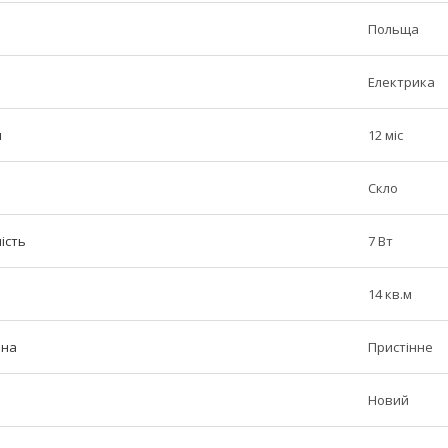
Польща
Електрика
н
12 міс
Скло
ість
7 Вт
14 кв.м
іна
Пристінне
Новий