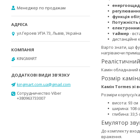
енергоощадн
Менеджер по продажам
регулювання
функція обі
Потужність 
електронни
ул.Героев УПА 73, Львів, Україна
таймер
- вст
дистанційне 
Варто знати, що фу
нагріваючи приміщ
KINGMART
Реалістичний
Камін обладнаний 
Розмір камін
kingmart.com.ua@gmail.com
Камін Tormes зі 
Сотрудничество Viber
Розміри корпусу/ка
+380963733007
висота: 93 см
ширина: 108 с
глибина: 33,5 
Емулятор зву
До комплекту входи
враження.