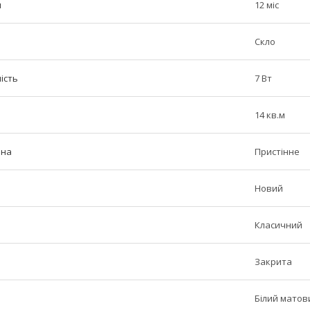
н
12 міс
Скло
ість
7 Вт
14 кв.м
іна
Пристінне
Новий
Класичний
Закрита
Білий матов