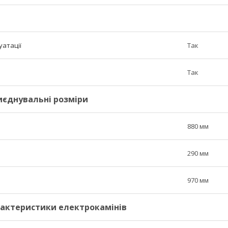
уатації
Так
Так
риєднувальні розміри
880 мм
290 мм
970 мм
рактеристики електрокамінів