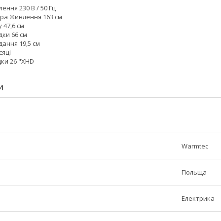
ння 230 В / 50 Гц
а Живлення 163 см
 47,6 см
ки 66 см
ання 19,5 см
сяці
ки 26 "XHD
И
Warmtec
Польща
Електрика