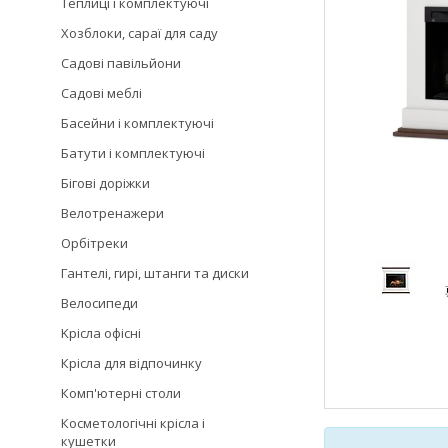
Теплиці і комплектуючі
Хозблоки, сараї для саду
Садові павільйони
Садові меблі
Басейни і комплектуючі
Батути і комплектуючі
Бігові доріжки
Велотренажери
Орбітреки
Гантелі, гирі, штанги та диски
Велосипеди
Kрісла oфісні
Крісла для відпочинку
Комп'ютерні столи
Косметологічні крісла і
кушетки