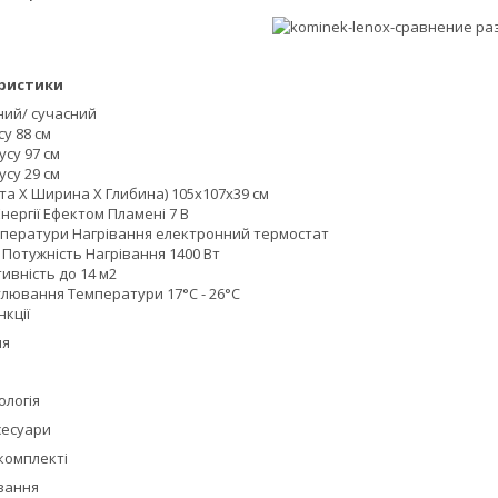
еристики
ний/ сучасний
у 88 см
су 97 см
су 29 см
та Х Ширина Х Глибина) 105x107x39 см
ергії Ефектом Пламені 7 В
ператури Нагрівання електронний термостат
Потужність Нагрівання 1400 Вт
ивність до 14 м2
улювання Температури 17°С - 26°С
кції
ня
ологія
сесуари
 комплекті
ування