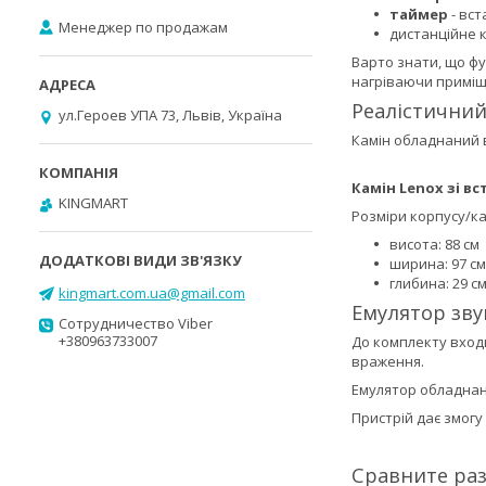
таймер
- вст
Менеджер по продажам
дистанційне 
Варто знати, що фу
нагріваючи приміщ
Реалістичний
ул.Героев УПА 73, Львів, Україна
Камін обладнаний 
Камін Lenox зі в
KINGMART
Розміри корпусу/ка
висота: 88 см
ширина: 97 см
глибина: 29 с
kingmart.com.ua@gmail.com
Емулятор зву
Сотрудничество Viber
+380963733007
До комплекту входи
враження.
Емулятор обладнан
Пристрій дає змогу
Сравните ра