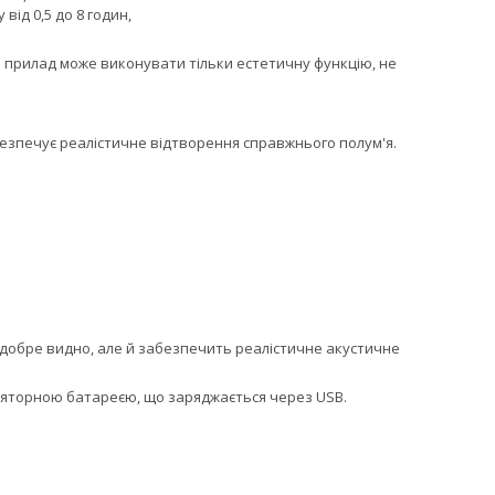
ід 0,5 до 8 годин,
що прилад може виконувати тільки естетичну функцію, не
безпечує реалістичне відтворення справжнього полум'я.
и добре видно, але й забезпечить реалістичне акустичне
уляторною батареєю, що заряджається через USB.