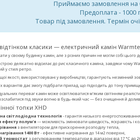
Приймаємо замовлення на
Предоплата - 1000 
Товар під замовлення. Термін очі
з відтінком класики — електричний камін Warmte
ати у своєму будинку камін, але з різних причин не могли собі цього 
трою делікатно відсилає до рис класичного каміна, завдяки чому Warm
й у стилі ретро.
ї якості, використовувані у виробництві, гарантують незмінний зовн
их варіантів дає змогу підібрати прилад, що підходить до тону приміщ
дуальних переваг камін може освітлюватися м'яким світінням реаліс
розслабитися під звуки вогню в будь-який час — без очищення й доли
інної топки XHD
а світлодіодна технологія
- гарантія низького енергоспоживання
 ефекту полум'я
— можливість змінювати швидкість, яскравість і ко
грівання
з вентилятором для прискорення розподілу тепла,
нагрівання 1400 Вт
- ефективне нагрівання до 14 м2 поверхні,
й термостат
з регулюванням температури в діапазоні від 17 °C до 26