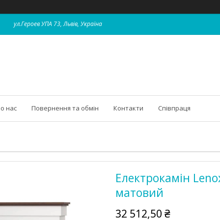
ул.Героев УПА 73, Львів, Україна
о нас
Повернення та обмін
Контакти
Співпраця
Електрокамін Leno
матовий
32 512,50 ₴