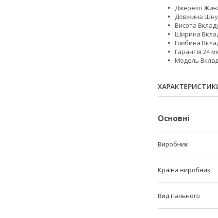
Джерело Живле
Довжина Шнур
Висота Вкладу
Ширина Вклад
Глибина Вклад
Гарантія 24 мі
Модель Вклад
ХАРАКТЕРИСТИК
Основні
Виробник
Країна виробник
Вид пального