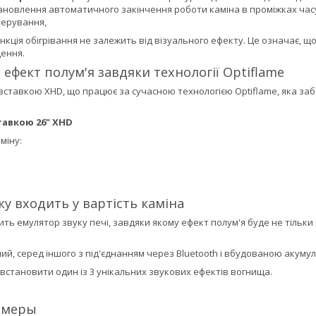
ановлення автоматичного закінчення роботи каміна в проміжках часу в
керування,
нкція обігрівання не залежить від візуального ефекту. Це означає, 
ення.
 ефект полум'я завдяки технології Optiflame
вставкою XHD, що працює за сучасною технологією Optiflame, яка за
ставкою 26" XHD
міну:
м
ку входить у вартість каміна
ть емулятор звуку печі, завдяки якому ефект полум'я буде не тільк
ий, серед іншого з під'єднанням через Bluetooth і вбудованою акум
 встановити один із 3 унікальних звукових ефектів вогнища.
змеры