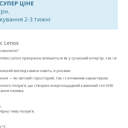
СУПЕР ЦІНЕ
грн.
кування 2-3 тижні
c Lenox
дозволити?
tec Lenox прекрасно впишеться як у сучасний інтер'єр, так і в
ішній вигляд каміна навіть із роками.
ення — як світлий і просторий, так і з інтимним характером.
тичного полум'я, що створює енергоощадний камінний топ XHD
вання палива.
,
лірну тему полум'я,
 °C,