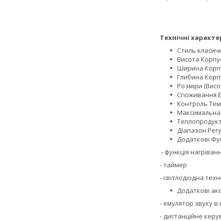
Технічні характ
Стиль класич
Висота Корпус
Ширина Корпу
Глибина Корпу
Розміри (Висо
Споживання Ен
Контроль Тем
Максимальна 
Теплопродукт
Діапазон Рег
Додаткові Фун
- функція нагріван
- таймер
- світлодіодна техн
Додаткові ак
- емулятор звуку в
- дистанційне кер