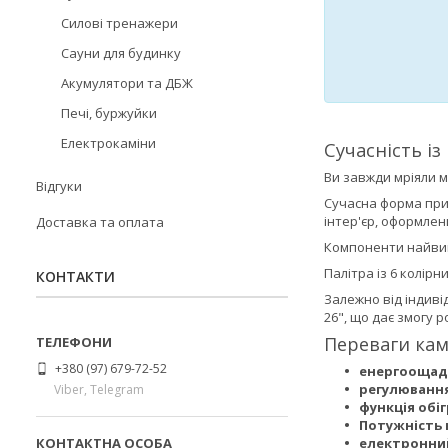
Силові тренажери
Сауни для будинку
Акумулятори та ДБЖ
Печі, буржуйки
Електрокаміни
Сучасність і
Ви завжди мріяли м
Відгуки
Сучасна форма прис
інтер'єр, оформлени
Доставка та оплата
Компоненти найвищо
Палітра із 6 колірн
КОНТАКТИ
Залежно від індиві
26", що дає змогу 
Переваги кам
+380 (97) 679-72-52
енергоощадн
регулювання
Viber, Telegram
функція обі
Потужність 
електронни