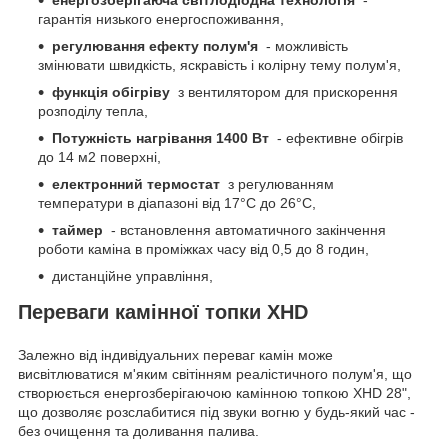
гарантія низького енергоспоживання,
регулювання ефекту полум'я
- можливість
змінювати швидкість, яскравість і колірну тему полум'я,
функція обігріву
з вентилятором для прискорення
розподілу тепла,
Потужність нагрівання 1400 Вт
- ефективне обігрів
до 14 м2 поверхні,
електронний термостат
з регулюванням
температури в діапазоні від 17°С до 26°С,
таймер
- встановлення автоматичного закінчення
роботи каміна в проміжках часу від 0,5 до 8 годин,
дистанційне управління,
Переваги камінної топки XHD
Залежно від індивідуальних переваг камін може
висвітлюватися м'яким світінням реалістичного полум'я, що
створюється енергозберігаючою камінною топкою XHD 28",
що дозволяє розслабитися під звуки вогню у будь-який час -
без очищення та доливання палива.