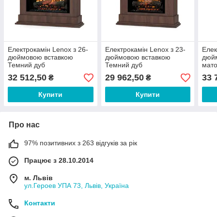
Електрокамін Lenox з 26-
Електрокамін Lenox з 23-
Елек
дюймовою вставкою
дюймовою вставкою
дюйм
Темний дуб
Темний дуб
мато
32 512,50
29 962,50
33 
₴
₴
Купити
Купити
Про нас
97% позитивних з 263 відгуків за рік
Працює з 28.10.2014
м. Львів
ул.Героев УПА 73, Львів, Україна
Контакти