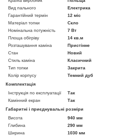
Країна виробник
Польща
Вид пального
Електрика
Гарантійний термін
12 міс
Матеріал топки
Скло
Номінальна потужність
7 Вт
Площа обігріву
14 кв.м
Розташування каміна
Пристінне
Стан
Новий
Стиль каміна
Класичний
Тип топки
Закрита
Колір корпусу
Темний дуб
Комплектація
Інструкція по експлуатації
Так
Камінний екран
Так
Габаритні і приєднувальні розміри
Висота
940 мм
Глибина
290 мм
Ширина
1030 мм