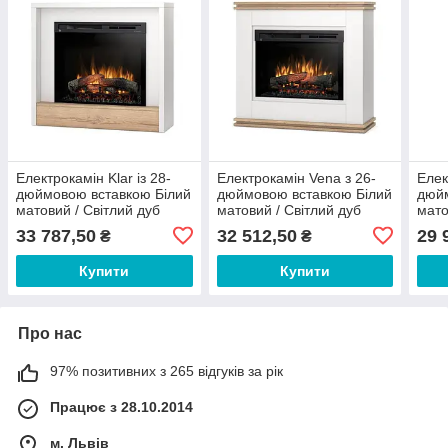
Електрокамін Klar із 28-
Електрокамін Vena з 26-
Елек
дюймовою вставкою Білий
дюймовою вставкою Білий
дюйм
матовий / Світлий дуб
матовий / Світлий дуб
мато
33 787,50
32 512,50
29 
₴
₴
Купити
Купити
Про нас
97% позитивних з 265 відгуків за рік
Працює з 28.10.2014
м. Львів