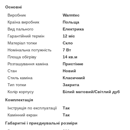
Основні
Виробник
Warmtec
Країна виробник
Польща
Вид пального
Електрика
Гарантійний термін
12 міс
Матеріал топки
Скло
Номінальна потужність
7 Вт
Площа обігріву
14 кв.м
Розташування каміна
Пристінне
Стан
Новий
Стиль каміна
Класичний
Тип топки
Закрита
Колір корпусу
Білий матовий/Світлий дуб
Комплектація
Інструкція по експлуатації
Так
Камінний екран
Так
Габаритні і приєднувальні розміри