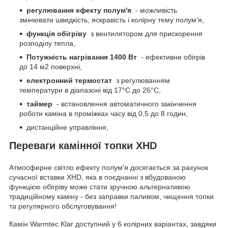
регулювання ефекту полум'я
- можливість
змінювати швидкість, яскравість і колірну тему полум'я,
функція обігріву
з вентилятором для прискорення
розподілу тепла,
Потужність нагрівання 1400 Вт
- ефективне обігрів
до 14 м2 поверхні,
електронний термостат
з регулюванням
температури в діапазоні від 17°С до 26°С,
таймер
- встановлення автоматичного закінчення
роботи каміна в проміжках часу від 0,5 до 8 годин,
дистанційне управління,
Переваги камінної топки XHD
Атмосферне світло ефекту полум'я досягається за рахунок
сучасної вставки XHD, яка в поєднанні з вбудованою
функцією обігріву може стати зручною альтернативою
традиційному каміну - без заправки паливом, чищення топки
та регулярного обслуговування!
Камін Warmtec Klar доступний у 6 колірних варіантах, завдяки