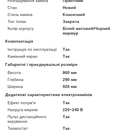
Розташування каміна
Пристінне
Стан
Новий
Стиль каміна
Класичний
Тип топки
Закрита
Колір корпусу
Білий матовий/Чорний
мармур
Комплектація
Інструкція по експлуатації
Так
Камінний екран
Так
Габаритні і приєднувальні розміри
Висота
860 мм
Глибина
290 мм
Ширина
920 мм
Додаткові характеристики електрокамінів
Ефект полум'я
Так
Напруга мережі
220~240 В
Пульт дистанційного
Так
керування
Термостат
Так