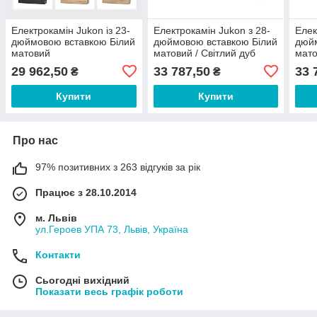
Електрокамін Jukon із 23-
Електрокамін Jukon з 28-
Елек
дюймовою вставкою Білий
дюймовою вставкою Білий
дюйм
матовий
матовий / Світлий дуб
мато
29 962,50
33 787,50
33 
₴
₴
Купити
Купити
Про нас
97% позитивних з 263 відгуків за рік
Працює з 28.10.2014
м. Львів
ул.Героев УПА 73, Львів, Україна
Контакти
Сьогодні вихідний
Показати весь графік роботи