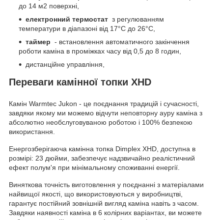
до 14 м2 поверхні,
електронний термостат
з регулюванням
температури в діапазоні від 17°С до 26°С,
таймер
- встановлення автоматичного закінчення
роботи каміна в проміжках часу від 0,5 до 8 годин,
дистанційне управління,
Переваги камінної топки XHD
Камін Warmtec Jukon - це поєднання традицій і сучасності,
завдяки якому ми можемо відчути неповторну ауру каміна з
абсолютно необслуговуваною роботою і 100% безпекою
використання.
Енергозберігаюча камінна топка Dimplex XHD, доступна в
розмірі: 23 дюйми, забезпечує надзвичайно реалістичний
ефект полум'я при мінімальному споживанні енергії.
Виняткова точність виготовлення у поєднанні з матеріалами
найвищої якості, що використовуються у виробництві,
гарантує постійний зовнішній вигляд каміна навіть з часом.
Завдяки наявності каміна в 6 колірних варіантах, ви можете