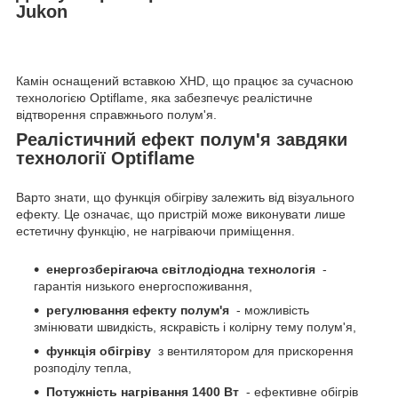
Jukon
Камін оснащений вставкою XHD, що працює за сучасною
технологією Optiflame, яка забезпечує реалістичне
відтворення справжнього полум'я.
Реалістичний ефект полум'я завдяки
технології Optiflame
Варто знати, що функція обігріву залежить від візуального
ефекту. Це означає, що пристрій може виконувати лише
естетичну функцію, не нагріваючи приміщення.
енергозберігаюча світлодіодна технологія
-
гарантія низького енергоспоживання,
регулювання ефекту полум'я
- можливість
змінювати швидкість, яскравість і колірну тему полум'я,
функція обігріву
з вентилятором для прискорення
розподілу тепла,
Потужність нагрівання 1400 Вт
- ефективне обігрів