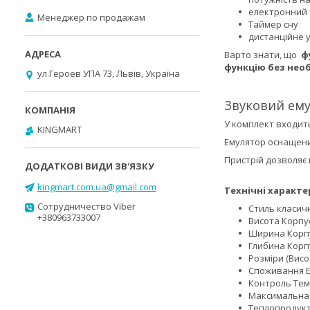
електронний 
Менеджер по продажам
Таймер сну
дистанційне 
Варто знати, що
ф
функцію без необ
ул.Героев УПА 73, Львів, Україна
Звуковий ему
У комплект входить
KINGMART
Емулятор оснащени
Пристрій дозволяє 
kingmart.com.ua@gmail.com
Технічні характ
Сотрудничество Viber
Стиль класич
+380963733007
Висота Корпус
Ширина Корпу
Глибина Корпу
Розміри (Висо
Споживання Ен
Контроль Тем
Максимальна 
Теплопродукт