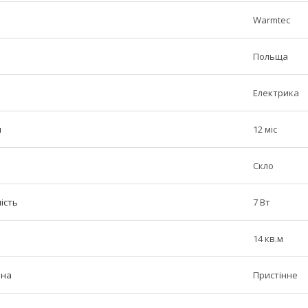
Warmtec
Польща
Електрика
н
12 міс
Скло
ість
7 Вт
14 кв.м
іна
Пристінне