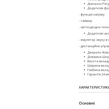
Діапазон Регу
Додаткові фун
- функція нагріву
- таймер
- світлодіодна техн
Додаткові ак
- емулятор звуку в
- дистанційне упра
Джерело Живл
Довжина Шнур
Висота вкладу
Ширина вклад
Глибина вклад
Гарантія 24 мі
ХАРАКТЕРИСТИК
Основні