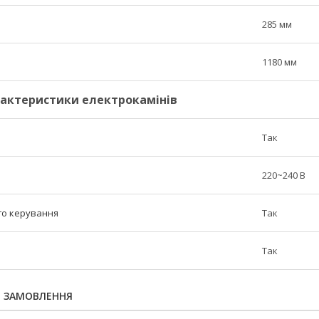
285 мм
1180 мм
рактеристики електрокамінів
Так
220~240 В
го керування
Так
Так
Я ЗАМОВЛЕННЯ