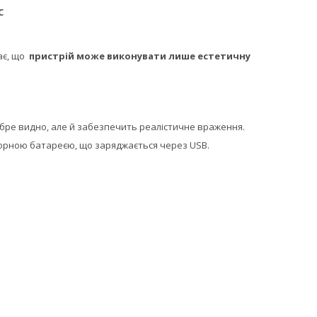
С
ає, що
пристрій може виконувати лише естетичну
обре видно, але й забезпечить реалістичне враження.
торною батареєю, що заряджається через USB.