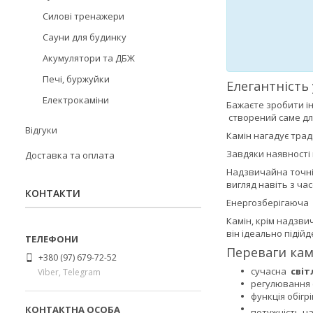
Силові тренажери
Сауни для будинку
Акумулятори та ДБЖ
Печі, буржуйки
Елегантність
Електрокаміни
Бажаєте зробити і
створений саме для
Відгуки
Камін нагадує трад
Завдяки наявності
Доставка та оплата
Надзвичайна точні
вигляд навіть з час
КОНТАКТИ
Енергозберігаюча
Камін, крім надзви
він ідеально підій
Переваги кам
+380 (97) 679-72-52
сучасна
світ
Viber, Telegram
регулювання 
функція обігр
потужність н