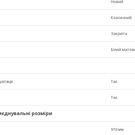
Новий
Класичний
Закрита
Білий матов
уатації
Так
Так
риєднувальні розміри
910 мм