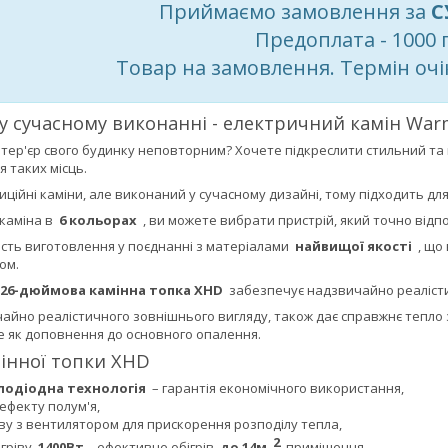
Приймаємо замовлення за
С
Предоплата - 1000 
Товар на замовлення. Термін очі
 у сучасному виконанні - електричний камін War
нтер'єр свого будинку неповторним? Хочете підкреслити стильний т
 таких місць.
иційні каміни, але виконаний у сучасному дизайні, тому підходить для 
 каміна в
6 кольорах
, ви можете вибрати пристрій, який точно відпо
сть виготовлення у поєднанні з матеріалами
найвищої якості
, що 
ом.
26-дюймова камінна топка XHD
забезпечує надзвичайно реалістич
чайно реалістичного зовнішнього вигляду, також дає справжнє тепло
де як доповнення до основного опалення.
інної топки XHD
лодіодна технологія
– гарантія економічного використання,
ефекту полум'я,
іву з вентилятором для прискорення розподілу тепла,
2
агріву
1400Вт
- ефективне обігрів
до 14м
приміщення,