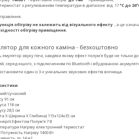
термостат з регулюванням температури в діапазоні від 17
°С до 26°
управління.
ункція обігріву не залежить від візуального ефекту
, а це означ
хідності обігріву приміщення.
лятор для кожного каміна - безкоштовно
 емулятор звуку печі, завдяки якому ефект полум'я буде не тільки д
й, серед іншого, з підключенням по Bluetooth і вбудованою акумуля
встановити один із 3-х унікальних звукових ефектів вогнища.
еристики
ний/сучасний
у 91 см
са 118 см
су 28,5 см
та Х Ширина Х Глибина) 115x124x35 см
ергії Ефектом Полум'я 7 В
ператури Нагріву електронний термостат
Потужність Нагріву 1400 Вт
ивність до 14 м2