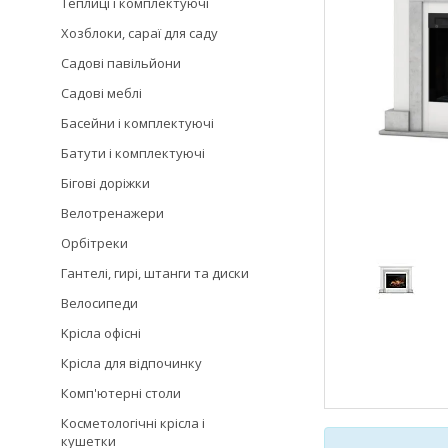
Теплиці і комплектуючі
Хозблоки, сараї для саду
Садові павільйони
Садові меблі
Басейни і комплектуючі
Батути і комплектуючі
Бігові доріжки
Велотренажери
Орбітреки
Гантелі, гирі, штанги та диски
Велосипеди
Kрісла oфісні
Крісла для відпочинку
Комп'ютерні столи
Косметологічні крісла і
кушетки