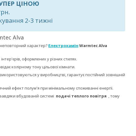
УПЕР ЦІНОЮ
грн.
кування 2-3 тижні
mtec Alva
а неповторний характер?
Електрокамін
Warmtec Alva
інтер'єрів, оформлених у різних стилях.
відає колірному тону цільової кімнати.
використовуються у виробництві, гарантує постійний зовнішній
ний ефект полум'я при мінімальному споживанні енергії.
 завдяки вбудованій системі
подачі теплого повітря
, тому