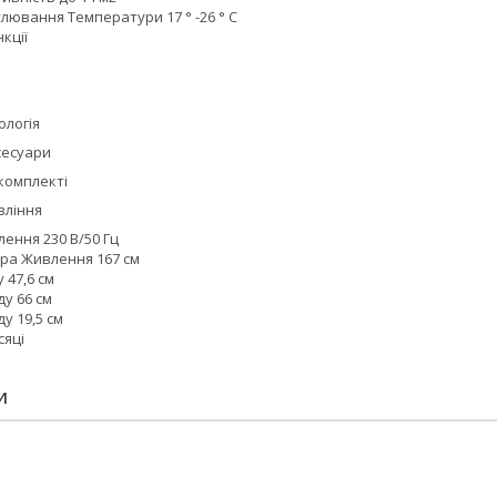
лювання Температури 17 ° -26 ° С
кції
ологія
сесуари
 комплекті
вління
ення 230 В/50 Гц
а Живлення 167 см
 47,6 см
у 66 см
у 19,5 см
сяці
И