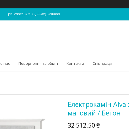
ул.Героев УПА 73, Львів, Україна
о нас
Повернення та обмін
Контакти
Співпраця
Електрокамін Alva
матовий / Бетон
32 512,50 ₴