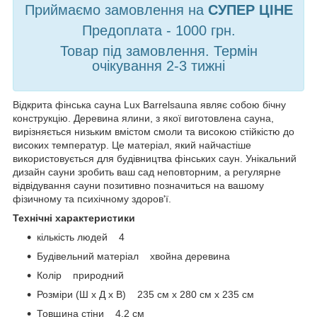
Приймаємо замовлення на
СУПЕР ЦІНЕ
Предоплата - 1000 грн.
Товар під замовлення. Термін
очікування 2-3 тижні
Відкрита фінська сауна Lux Barrelsauna являє собою бічну
конструкцію. Деревина ялини, з якої виготовлена сауна,
вирізняється низьким вмістом смоли та високою стійкістю до
високих температур. Це матеріал, який найчастіше
використовується для будівництва фінських саун. Унікальний
дизайн сауни зробить ваш сад неповторним, а регулярне
відвідування сауни позитивно позначиться на вашому
фізичному та психічному здоров'ї.
Технічні характеристики
кількість людей 4
Будівельний матеріал хвойна деревина
Колір природний
Розміри (Ш х Д х В) 235 см х 280 см х 235 см
Товщина стіни 4,2 см