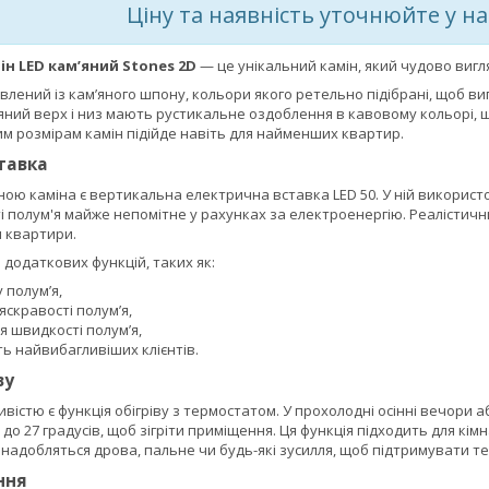
Ціну та наявність уточнюйте у 
н LED кам’яний Stones 2D
— це унікальний камін, який чудово вигл
влений із кам’яного шпону, кольори якого ретельно підібрані, щоб ви
ний верх і низ мають рустикальне оздоблення в кавовому кольорі, щ
м розмірам камін підійде навіть для найменших квартир.
тавка
ою каміна є вертикальна електрична вставка LED 50. У ній використ
і полум'я майже непомітне у рахунках за електроенергію. Реалістичн
и квартири.
 додаткових функцій, таких як:
 полум’я,
скравості полум’я,
 швидкості полум’я,
ь найвибагливіших клієнтів.
ву
істю є функція обігріву з термостатом. У прохолодні осінні вечори а
до 27 градусів, щоб зігріти приміщення. Ця функція підходить для кім
надобляться дрова, пальне чи будь-які зусилля, щоб підтримувати теп
ння