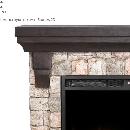
м.
м.
5 см.
демонструють камін Stones 2D.