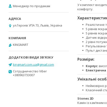
У комплект входить
Менеджер по продажам
комфорту.
Характеристики
Реалістичне 
ул.Героев УПА 73, Львів, Україна
5 рівнів яскра
5 рівнів яскра
Датчик відкри
2 рівні потужно
KINGMART
Регульована т
Пульт дистанц
Розміри:
kingmart.com.ua@gmail.com
Корпус
: висо
Електрична 
Сотрудничество Viber
+380963733007
Унікальні особ
Неймовірно ре
Класичний сти
Stones 2D
Камін із кам’яним 