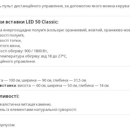
 пульт дистанційного управління, за допомогою якого можна керувати
 вставки LED 50 Classic:
та енергоощадне полум’я (кольори: оранжевий, жовтий, оранжево-жов
вості полум’я,
вості топки,
того вікна,
сті обігріву: 900 / 1800 Вт,
емпература обігріву: від 18 до 27°C,
ійного управління.
та — 100 см, ширина — 90 см, глибина — 31,5 см.
вставка
: висота — 60 см, ширина — 50 см, глибина — 14 см.
ливості:
алістична імітація каменю.
ль із елементами натуральної суворості.
корпусом