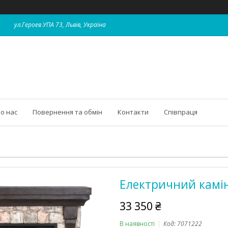
ул.Героев УПА 73, Львів, Україна
о нас
Повернення та обмін
Контакти
Співпраця
Електричний камін
33 350 ₴
В наявності
Код:
7071222