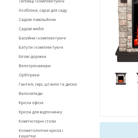
Теплиці і комплектуючі
Хозблоки, сараї для саду
Садові павільйони
Садові меблі
Басейни і комплектуючі
Батути і комплектуючі
Бігові доріжки
Велотренажери
Орбітреки
Гантелі, гирі, штанги та диски
Велосипеди
Kрісла oфісні
Крісла для відпочинку
Комп'ютерні столи
Косметологічні крісла і
кушетки