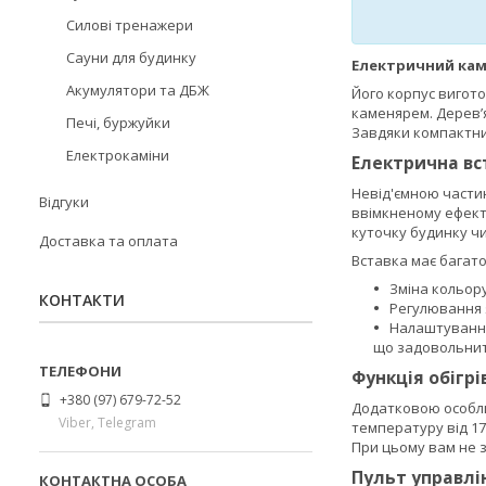
Силові тренажери
Сауни для будинку
Електричний камі
Акумулятори та ДБЖ
Його корпус вигото
каменярем. Дерев’я
Печі, буржуйки
Завдяки компактни
Електрокаміни
Електрична вс
Невід'ємною частин
Відгуки
ввімкненому ефект
куточку будинку ч
Доставка та оплата
Вставка має багато
Зміна кольору
КОНТАКТИ
Регулювання я
Налаштування
що задовольнит
Функція обігрі
+380 (97) 679-72-52
Додатковою особлив
Viber, Telegram
температуру від 17 
При цьому вам не з
Пульт управлі