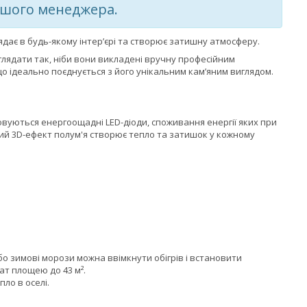
нашого менеджера.
ядає в будь-якому інтер’єрі та створює затишну атмосферу.
глядати так, ніби вони викладені вручну професійним
о ідеально поєднується з його унікальним кам’яним виглядом.
овуються енергоощадні LED-діоди, споживання енергії яких при
ий 3D-ефект полум'я створює тепло та затишок у кожному
бо зимові морози можна ввімкнути обігрів і встановити
нат площею до 43 м².
ло в оселі.