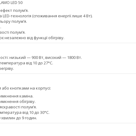
LAMO LED 50
ефект полум’я.
LED-технологія (споживання енергії лише 4 Вт).
льору полум’я.
.
вості полум’я.
є незалежно від функції обігріву.
ності: низький — 900 Вт, високий — 1800 Вт.
емпература від 10 до 27°C.
регріву.
 або кнопками на корпусі:
имкнення каміна.
имкнення обігріву.
скравості полум’я.
мпература від 10 до 30°C.
0 хвилин до 9 годин.