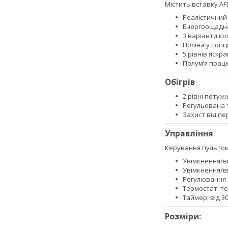
Містить вставку AF
Реалістичний 
Енергоощадна 
3 варіанти ко
Поліна у топці
5 рівнів яскра
Полум’я працю
Обігрів
2 рівні потуж
Регульована т
Захист від пе
Управління
Керування пультом
Увімкнення/в
Увімкнення/в
Регулювання я
Термостат: те
Таймер: від 3
Розміри: