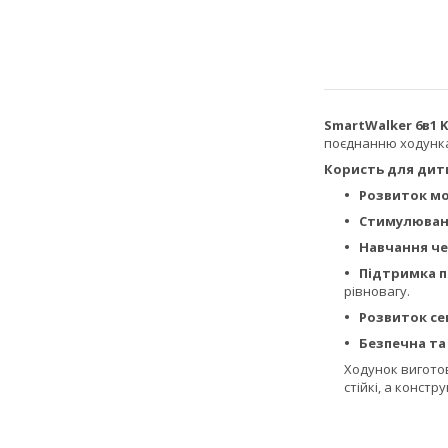
SmartWalker 6в1
поєднанню ходунка,
Користь для дит
Розвиток м
Стимулюванн
Навчання че
Підтримка п
рівновагу.
Розвиток се
Безпечна та
Ходунок виготов
стійкі, а констр