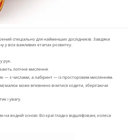
рений спеціально для найменших дослідників. Завдяки
ну у всіх важливих етапах розвитку.
у рук.
вають логічне мислення.
ик — з числами, а лабіринт — із просторовим мисленням.
 см) малюк може впевнено вчитися ходити, зберігаючи
ик і увагу.
а водній основі. Всі краї гладко відшліфовані, колеса