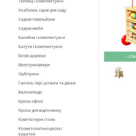
Теплиці і комплектуючі
Хозблоки, сараї для саду
Садові павільйони
Садові меблі
Басейни і комплектуючі
Батути і комплектуючі
Бігові доріжки
–20%
Велотренажери
Орбітреки
Гантелі, гирі, штанги та диски
Велосипеди
Kрісла oфісні
Крісла для відпочинку
Комп'ютерні столи
Косметологічні крісла і
кушетки