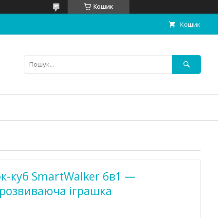
Кошик
Кошик
к-куб SmartWalker 6в1 —
 розвиваюча іграшка