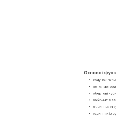
Основні функ
ходунок-пхач 
петля-мотори
обертові куб
лабіринт зі з
лічильник із 
годинник із р