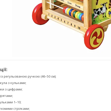
ції:
із регульованою ручкою (46–50 см);
кула з кульками;
ики з цифрами;
вірятами;
кульками 1–10;
ухомими стрілками;