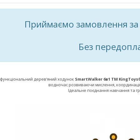
Приймаємо замовлення з
Без передопл
функціональний дерев’яний ходунок
SmartWalker 6в1 TM KingToys
водночас розвиваючи мислення, координацію
Ідеальне поєднання навчання та гр