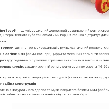
KingToys®
— це універсальний дерев’яний розвиваючий центр, ство
 інтерактивного куба та навчальних ігор, ця іграшка підтримує дити
ини:
оторики:
дитина тренує координацію рухів, хватальний рефлекс і сил
я логіки:
різні форми, кольори, цифри та механічні елементи розви
рез гру:
годинник з рухомими стрілками знайомить із часом, лічильн
ерших кроків:
завдяки зручній ручці з регулюванням висоти (46–50
нсорики:
яскраві кольори, різні текстури й форми активізують зір, дот
 надійна конструкція
лено з натурального дерева та МДФ, покритого безпечними фарбами н
укція забезпечує стабільність навіть під час активної гри.