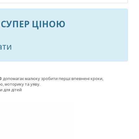
а
СУПЕР ЦІНОЮ
ати
®
допомагає малюку зробити перші впевнені кроки,
, моторику та уяву.
и для дітей