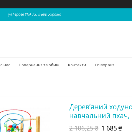
ул.Героев УПА 73, Львів, Україна
о нас
Повернення та обмін
Контакти
Співпраця
Дерев’яний ходуно
навчальний пхач,
2 106,25 ₴
1 685 ₴