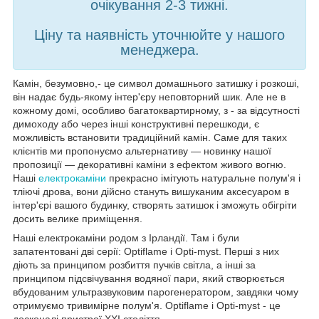
очікування 2-3 тижні.
Ціну та наявність уточнюйте у нашого
менеджера.
Камін, безумовно,- це символ домашнього затишку і розкоші,
він надає будь-якому інтер'єру неповторний шик. Але не в
кожному домі, особливо багатоквартирному, з - за відсутності
димоходу або через інші конструктивні перешкоди, є
можливість встановити традиційний камін. Саме для таких
клієнтів ми пропонуємо альтернативу ― новинку нашої
пропозиції — декоративні каміни з ефектом живого вогню.
Наші
електрокаміни
прекрасно імітують натуральне полум'я і
тліючі дрова, вони дійсно стануть вишуканим аксесуаром в
інтер'єрі вашого будинку, створять затишок і зможуть обігріти
досить велике приміщення.
Наші електрокаміни родом з Ірландії. Там і були
запатентовані дві серії: Optiflame і Opti-myst. Перші з них
діють за принципом розбиття пучків світла, а інші за
принципом підсвічування водяної пари, який створюється
вбудованим ультразвуковим парогенератором, завдяки чому
отримуємо тривимірне полум'я. Optiflame і Opti-myst - це
досконалі пристрої XXI століття.