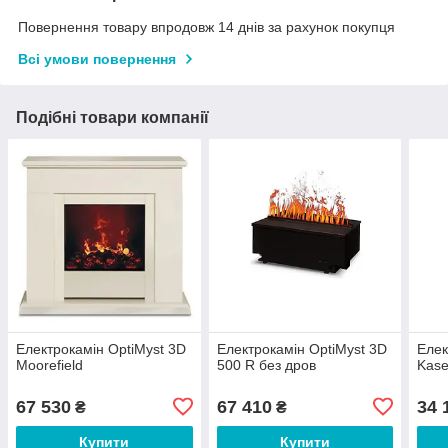
Повернення товару впродовж 14 днів за рахунок покупця
Всі умови повернення
Подібні товари компанії
Електрокамін OptiMyst 3D
Електрокамін OptiMyst 3D
Елек
Moorefield
500 R без дров
Kase
67 530
67 410
34 
₴
₴
Купити
Купити