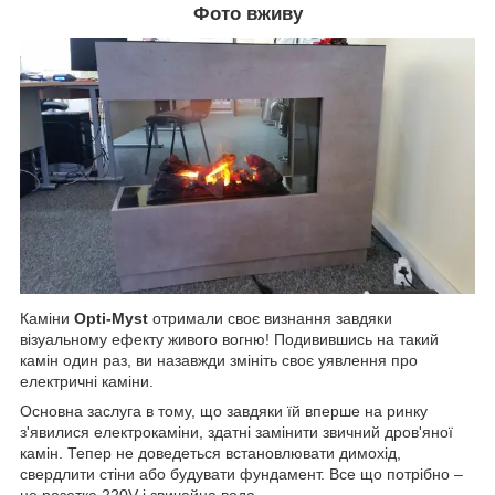
Фото вживу
Каміни
Opti-Myst
отримали своє визнання завдяки
візуальному ефекту живого вогню! Подивившись на такий
камін один раз, ви назавжди змініть своє уявлення про
електричні каміни.
Основна заслуга в тому, що завдяки їй вперше на ринку
з'явилися електрокаміни, здатні замінити звичний дров'яної
камін. Тепер не доведеться встановлювати димохід,
свердлити стіни або будувати фундамент. Все що потрібно –
це розетка 220V і звичайна вода.