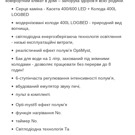
комфортний клімат в домі – запорука здоров'я всієї родини.
Серце каміна - Касета 400/600 LED + Колода 400L
LOGBED
модернізовані колоди 400L LOGBED - природний вид
вогнища,
світлодіодна енергозберігаюча технологія освітлення
- низькі експлуатаційні витрати,
реалістичний ефект полум'я OptiMyst,
Бак для води на 1 літр, захований під знімними
колодами - дозволяє працювати без перерви до 8
годин!
6-ступінчаста регулювання інтенсивності полум'я,
вбудований емулятор звуку печі,
пульт в комплекті.
Opti-myst® ефект полум'я
функція нагрівання No.
таймер No.
Світлодіодна технологія Та