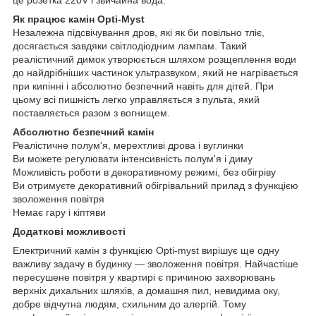
Як працює камін Opti-Myst
Незалежна підсвічування дров, які як би повільно тліє,
досягається завдяки світлодіодним лампам. Такий
реалістичний димок утворюється шляхом розщеплення води
до найдрібніших частинок ультразвуком, який не нагрівається
при кипінні і абсолютно безпечний навіть для дітей. При
цьому всі пишність легко управляється з пульта, який
поставляється разом з вогнищем.
Абсолютно безпечний камін
Реалістичне полум'я, мерехтливі дрова і вуглинки
Ви можете регулювати інтенсивність полум'я і диму
Можливість роботи в декоративному режимі, без обігріву
Ви отримуєте декоративний обігрівальний прилад з функцією
зволоження повітря
Немає гару і кіптяви
Додаткові можливості
Електричний камін з функцією Opti-myst вирішує ще одну
важливу задачу в будинку ― зволоження повітря. Найчастіше
пересушене повітря у квартирі є причиною захворювань
верхніх дихальних шляхів, а домашня пил, невидима оку,
добре відчутна людям, схильним до алергій. Тому