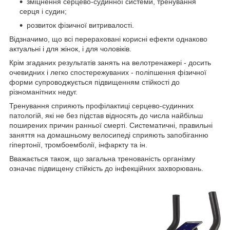
зміцнення серцево-судинної системи, тренування
серця і судин;
розвиток фізичної витривалості.
Відзначимо, що всі перераховані корисні ефекти однаково
актуальні і для жінок, і для чоловіків.
Крім згаданих результатів занять на велотренажері - досить
очевидних і легко спостережуваних - поліпшення фізичної
форми супроводжується підвищенням стійкості до
різноманітних недуг.
Тренування сприяють профілактиці серцево-судинних
патологій, які не без підстав відносять до числа найбільш
поширених причин ранньої смерті. Систематичні, правильні
заняття на домашньому велосипеді сприяють запобіганню
гіпертонії, тромбоемболії, інфаркту та ін.
Вважається також, що загальна тренованість організму
означає підвищену стійкість до інфекційних захворювань.