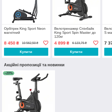
Орбітрек King Sport Neon
Велотренажер Спінбайк
Вело
магнітний
King Sport Spin Master до
S ма
120кг
8 450
4 899
7 3
₴
₴
10 562,50 ₴
6 123,75 ₴
Купити
Купити
Акційні пропозиції та новинки
–20%