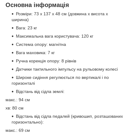
Основна інформація
Розміри: 73 x 137 x 48 см (довжина х висота х
ширина)
Вага: 23 кг
Максимальна вага користувача: 120 кг
Система опору: магнітна
Вага маховика: 7 кг
Ручна корекція опору: 8 рівнів
Датчики тактильного імпульсу на рульовому колесі
Широке сидіння регулюється по вертикалі і по
горизонталі
Відстань від сідла землі:
макс.: 94 см
хв: 80 см
Відстань від сідла педалей (кривошип, розташованих
горизонтально):
макс.: 69 см