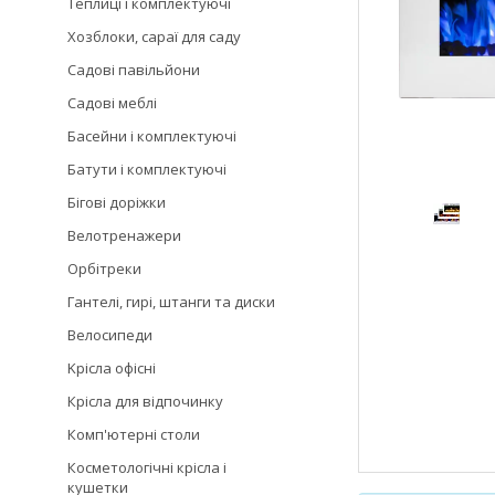
Теплиці і комплектуючі
Хозблоки, сараї для саду
Садові павільйони
Садові меблі
Басейни і комплектуючі
Батути і комплектуючі
Бігові доріжки
Велотренажери
Орбітреки
Гантелі, гирі, штанги та диски
Велосипеди
Kрісла oфісні
Крісла для відпочинку
Комп'ютерні столи
Косметологічні крісла і
кушетки