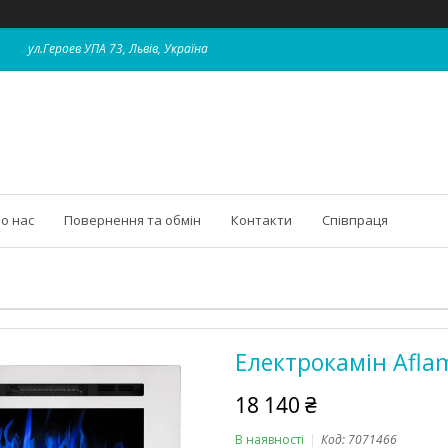
ул.Героев УПА 73, Львів, Україна
о нас
Повернення та обмін
Контакти
Співпраця
Електрокамін Aflam
18 140 ₴
В наявності
Код:
7071466