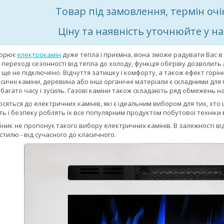
Товар під замовлення, термін очі
Ціну та наявність уточнюйте у 
ворює
електрокамін
дуже тепла і приємна, вона зможе радувати Вас в
 переході сезонності від тепла до холоду, функція обігріву дозволить
ще не підключено. Відчуття затишку і комфорту, а також ефект горін
асичні каміни, деревина або інші органічні матеріали є складними для
агато часу і зусиль. Газові каміни також складають ряд обмежень на
носяться до електричних камінів, які є ідеальним вибором для тих, хто
сть і безпеку роблять їх все популярним продуктом побутової техніки 
ик не пропонує такого вибору електричних камінів. В залежності від у
 стилю - від сучасного до класичного.