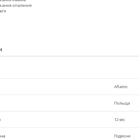
икання опалення
м'я
И
Aflamo
Польща
н
12 міс
іна
Підвісне