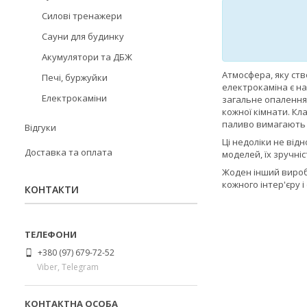
Силові тренажери
Сауни для будинку
Акумулятори та ДБЖ
Атмосфера, яку ст
Печі, буржуйки
електрокаміна є на
Електрокаміни
загальне опалення 
кожної кімнати. Кл
паливо вимагають б
Відгуки
Ці недоліки не від
Доставка та оплата
моделей, їх зручні
Жоден інший виробн
кожного інтер'єру і
КОНТАКТИ
+380 (97) 679-72-52
Viber, Telegram