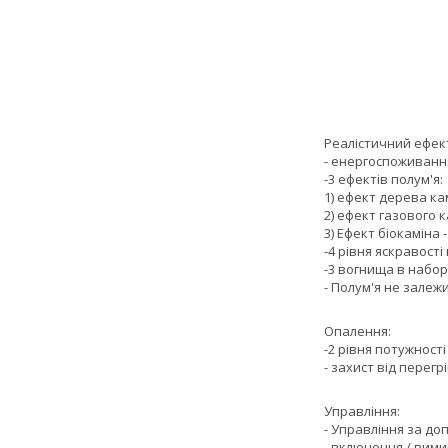
Реалістичний ефек
- енергоспоживання
-3 ефектів полум'я:
1) ефект дерева ка
2) ефект газового к
3) Ефект біокаміна 
-4 рівня яскравості
-3 вогнища в наборі
- Полум'я не залежи
Опалення:
-2 рівня потужності
- захист від перегр
Управління:
- Управління за до
- включення / вим