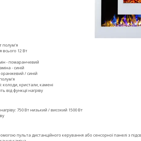
т полум'я
 всього 12 Вт
мін - помаранчевий
аміна - синій
- оранжевий / синій
 полум'я
: колоди, кристали, камені
ть від функції нагріву
 нагріву: 750 Вт низький / високий 1500 Вт
іву
помогою пульта дистанційного керування або сенсорної панелі з підсв
икання каміна