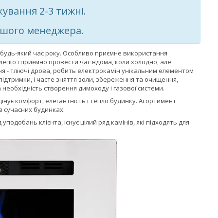
кування 2-3 тижні.
нашого менеджера.
 будь-який час року. Особливо приємне використання
 легко і приємно провести час вдома, коли холодно, але
ня - тліючі дрова, робить електрокамін унікальним елементом
 підтримки, і часте зняття золи, збереження та очищення,
 необхідність створення димоходу і газової системи.
 цінує комфорт, елегантність і тепло будинку. Асортимент
в сучасних будинках.
подобань клієнта, існує цілий ряд камінів, які підходять для