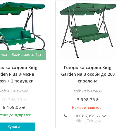
Залишилось 4 дні
алка садова King
Гойдалка садова King
den Plus 3-місна
Garden на 3 особи до 260
een + 2 подушки
кг зелена
1364067642
1836375632
10 748,75 ₴
3 998,75 ₴
8 169,05 ₴
Немає в наявності
тово до відправки
+380 (97) 679-72-52
Viber, Telegram
Купити