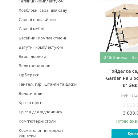
Теплиці і комплектуючі
Хозблоки, сараї для саду
Садові павільйони
Садові меблі
Басейни і комплектуючі
Батути і комплектуючі
Бігові доріжки
–24%
За
Велотренажери
Гойдалка са
Орбітреки
Garden на 3 о
Гантелі, гирі, штанги та диски
кг беж
Велосипеди
1334
Kрісла oфісні
3 998,
Крісла для відпочинку
3 039,
Комп'ютерні столи
Готово до в
Косметологічні крісла і
Купи
кушетки