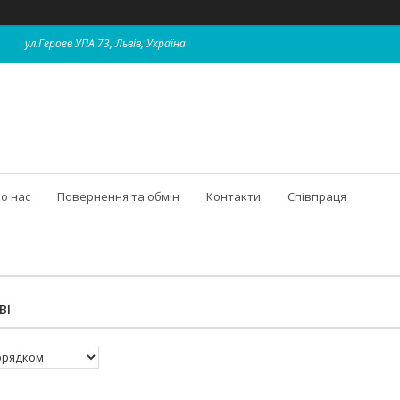
ул.Героев УПА 73, Львів, Україна
о нас
Повернення та обмін
Контакти
Співпраця
ВІ