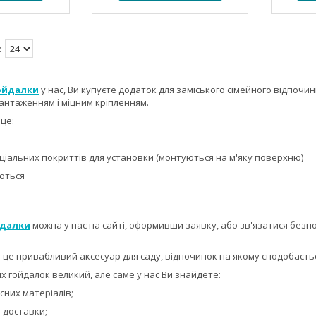
ойдалки
у нас, Ви купуєте додаток для заміського сімейного відпочинк
нтаженням і міцним кріпленням.
 це:
ціальних покриттів для установки (монтуються на м'яку поверхню)
уються
йдалки
можна у нас на сайті, оформивши заявку, або зв'язатися без
- це привабливий аксесуар для саду, відпочинок на якому сподобається
 гойдалок великий, але саме у нас Ви знайдете:
сних матеріалів;
и доставки;