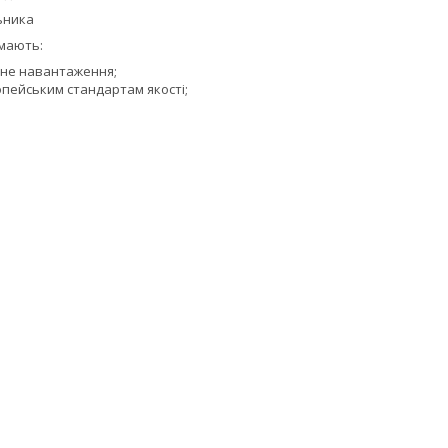
льника
мають:
ьне навантаження;
ропейським стандартам якості;