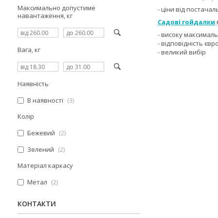
Максимально допустиме
- ціни від постача
навантаження, кг
Садові гойдалки
- високу максимал
- відповідність єв
Вага, кг
- великий вибір
Наявність
В наявності
3
Колір
Бежевий
2
Зелений
2
Матеріал каркасу
Метал
2
КОНТАКТИ