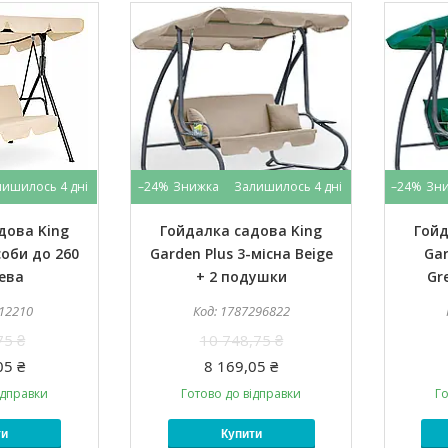
лишилось 4 дні
–24%
Залишилось 4 дні
–24%
дова King
Гойдалка садова King
Гойд
соби до 260
Garden Plus 3-місна Beige
Gar
ева
+ 2 подушки
Gr
12210
1787296822
75 ₴
10 748,75 ₴
05 ₴
8 169,05 ₴
ідправки
Готово до відправки
Го
ти
Купити