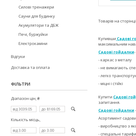
Силові тренажери
Сауни для будинку
Акумулятори та ДБЖ
Печі, буржуйки
Купивши
Садові г
Електрокаміни
максимальним нава
Садові гойдалки
-
Відгуки
- каркас з металу
Доставка та оплата
- не вимагають спе
- легко транспорт
- міцні і стійкі
ФІЛЬТРИ
Купити
Садові го
Діапазон цін, ₴
запитання.
Садові гойдалки
Асортимент садових
Кількість місць,
- виробництво з які
- спеціальні тариф